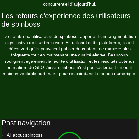
concurrentiel d'aujourd'hui.
Les retours d'expérience des utilisateurs
de spinboss
De nombreux utilisateurs de spinboss rapportent une augmentation
significative de leur trafic web. En utilisant cette plateforme, ils ont
découvert qu'ils pouvaient publier du contenu de manière plus
fréquente tout en maintenant une qualité élevée. Beaucoup
soulignent également la facilité d'utilisation et les résultats obtenus
en matière de SEO. Ainsi, spinboss n'est pas seulement un outil,
mais un véritable partenaire pour réussir dans le monde numérique.
Post navigation
←
All about spinboss