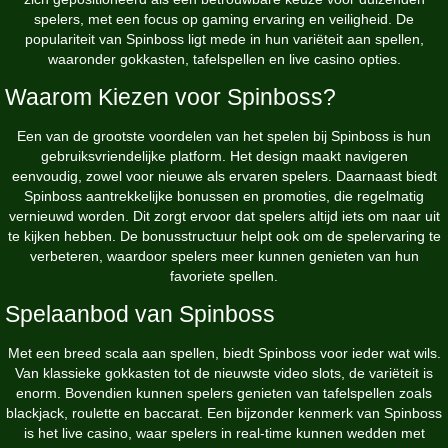
spelers, met een focus op gaming ervaring en veiligheid. De
populariteit van Spinboss ligt mede in hun variëteit aan spellen,
waaronder gokkasten, tafelspellen en live casino opties.
Waarom Kiezen voor Spinboss?
Een van de grootste voordelen van het spelen bij Spinboss is hun
gebruiksvriendelijke platform. Het design maakt navigeren
eenvoudig, zowel voor nieuwe als ervaren spelers. Daarnaast biedt
Spinboss aantrekkelijke bonussen en promoties, die regelmatig
vernieuwd worden. Dit zorgt ervoor dat spelers altijd iets om naar uit
te kijken hebben. De bonusstructuur helpt ook om de spelervaring te
verbeteren, waardoor spelers meer kunnen genieten van hun
favoriete spellen.
Spelaanbod van Spinboss
Met een breed scala aan spellen, biedt Spinboss voor ieder wat wils.
Van klassieke gokkasten tot de nieuwste video slots, de variëteit is
enorm. Bovendien kunnen spelers genieten van tafelspellen zoals
blackjack, roulette en baccarat. Een bijzonder kenmerk van Spinboss
is het live casino, waar spelers in real-time kunnen wedden met