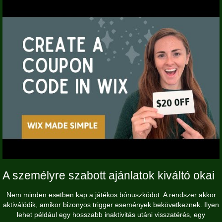
A személyre szabott ajánlatok kiváltó okai
Nem minden esetben kap a játékos bónuszkódot. A rendszer akkor
aktiválódik, amikor bizonyos trigger események bekövetkeznek. Ilyen
lehet például egy hosszabb inaktivitás utáni visszatérés, egy