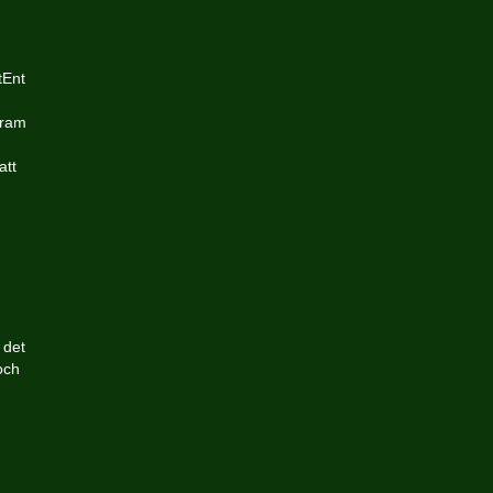
tEnt
gram
att
 det
och