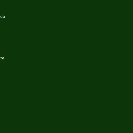
 du
tre