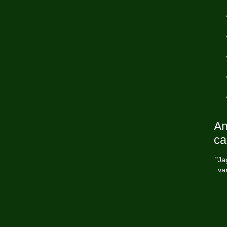
An
ca
"Ja
va