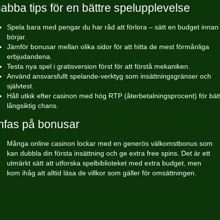
abba tips för en bättre spelupplevelse
Spela bara med pengar du har råd att förlora – sätt en budget innan
börjar.
Jämför bonusar mellan olika sidor för att hitta de mest förmånliga
erbjudandena.
Testa nya spel i gratisversion först för att förstå mekaniken.
Använd ansvarsfullt spelande-verktyg som insättningsgränser och
självtest.
Håll utkik efter casinon med hög RTP (återbetalningsprocent) för bät
långsiktig chans.
fas på bonusar
Många online casinon lockar med en generös välkomstbonus som
kan dubbla din första insättning och ge extra free spins. Det är ett
utmärkt sätt att utforska spelbiblioteket med extra budget, men
kom ihåg att alltid läsa de villkor som gäller för omsättningen.