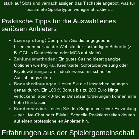
stark auf Slots und vernachlässigen das Tischspielangebot, was für
bestimmte Spielertypen weniger attraktiv ist.
Praktische Tipps für die Auswahl eines
seriösen Anbieters
Lizenzprüfung:
Überprüfen Sie die angegebene
Lizenznummer auf der Website der zuständigen Behörde (z.
B. GGL in Deutschland oder MGA auf Malta).
Zahlungsmethoden:
Ein gutes Casino bietet gängige
Optionen wie PayPal, Kreditkarte, Sofortüberweisung oder
Kryptowährungen an – idealerweise mit schnellen
Auszahlungszeiten.
Bonusbedingungen:
Lesen Sie die Umsatzbedingungen
genau durch. Ein 100 % Bonus bis zu 200 Euro klingt
verlockend, aber 40-fache Umsatzanforderungen können eine
hohe Hürde sein.
Kundenservice:
Testen Sie den Support vor einer Einzahlung
– per Live-Chat oder E-Mail. Schnelle Reaktionszeiten deuten
auf einen professionellen Anbieter hin.
Erfahrungen aus der Spielergemeinschaft