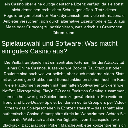
ein Casino über eine gültige deutsche Lizenz verfügt, da sie sonst
nicht denselben rechtlichen Schutz genießen. Trotz dieser
Regulierungen bleibt der Markt dynamisch, und viele internationale
Anbieter versuchen, sich durch alternative Lizenzmodelle (z. B. aus
Malta oder Curaçao) zu positionieren, was jedoch zu Grauzonen
führen kann.
Spielauswahl und Software: Was macht
ein gutes Casino aus?
Die Vielfalt an Spielen ist ein zentrales Kriterium für die Attraktivität
eines Online Casinos. Klassiker wie Book of Ra, Starburst oder
Roulette sind nach wie vor beliebt, aber auch moderne Video-Slots
mit aufwendigen Grafiken und Bonusfunktionen stehen hoch im Kurs.
Viele Plattformen arbeiten mit namhaften Softwareentwicklern wie
NetEnt, Microgaming, Play'n GO oder Evolution Gaming zusammen,
um ein hochwertiges Spielerlebnis zu gewährleisten. Ein weiterer
Trend sind Live-Dealer-Spiele, bei denen echte Croupiers per Video-
Stream das Spielgeschehen in Echtzeit steuern – das schafft eine
authentische Casino-Atmosphäre direkt im Wohnzimmer. Achten Sie
bei der Wahl auch auf die Verfügbarkeit von Tischspielen wie
Blackjack, Baccarat oder Poker. Manche Anbieter konzentrieren sich