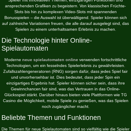
ansprechenden Grafiken zu begeistern. Von klassischen Früchte-
Slots bis hin zu komplexen Video-Slots mit spannenden
Bonusspielen – die Auswahl ist überwältigend. Spieler können sich
auf zahlreiche Variationen freuen, die alle darauf ausgelegt sind, das
Spielen zu einem unterhaltsamen Erlebnis zu machen.
Die Technologie hinter Online-
Spielautomaten
Moderne
neue spielautomaten online
verwenden fortschrittliche
Technologien, um ein fesselndes Spielerlebnis zu gewährleisten.
Zufallszahlengeneratoren (RNG) sorgen dafür, dass jedes Spiel fair
und unvorhersehbar ist. Dies bedeutet, dass jeder Spin ein
einzigartiges Ergebnis hat. Spieler können sicher sein, dass ihre
Gewinnchancen fair sind, was das Vertrauen in das Online-
Glücksspiel stärkt. Darüber hinaus bieten viele Plattformen wie
TG
Casino
die Möglichkeit, mobile Spiele zu genießen, was das Spielen
noch zugänglicher macht.
Beliebte Themen und Funktionen
Die Themen für neue Spielautomaten sind so vielfältig wie die Spieler