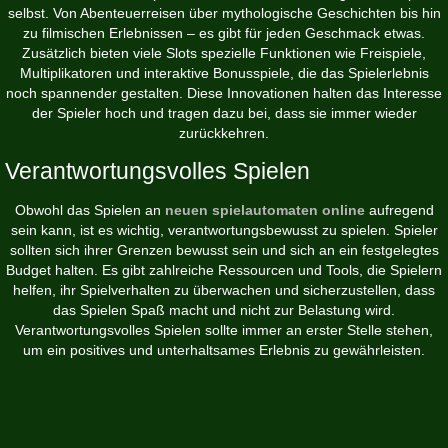
selbst. Von Abenteuerreisen über mythologische Geschichten bis hin
zu filmischen Erlebnissen – es gibt für jeden Geschmack etwas.
Zusätzlich bieten viele Slots spezielle Funktionen wie Freispiele,
Multiplikatoren und interaktive Bonusspiele, die das Spielerlebnis
noch spannender gestalten. Diese Innovationen halten das Interesse
der Spieler hoch und tragen dazu bei, dass sie immer wieder
zurückkehren.
Verantwortungsvolles Spielen
Obwohl das Spielen an
neuen spielautomaten online
aufregend
sein kann, ist es wichtig, verantwortungsbewusst zu spielen. Spieler
sollten sich ihrer Grenzen bewusst sein und sich an ein festgelegtes
Budget halten. Es gibt zahlreiche Ressourcen und Tools, die Spielern
helfen, ihr Spielverhalten zu überwachen und sicherzustellen, dass
das Spielen Spaß macht und nicht zur Belastung wird.
Verantwortungsvolles Spielen sollte immer an erster Stelle stehen,
um ein positives und unterhaltsames Erlebnis zu gewährleisten.