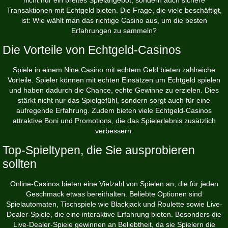
Transaktionen mit Echtgeld bieten. Die Frage, die viele beschäftigt,
ist: Wie wählt man das richtige Casino aus, um die besten
Erfahrungen zu sammeln?
Die Vorteile von Echtgeld-Casinos
Spiele in einem
Nine Casino
mit echtem Geld bieten zahlreiche
Vorteile. Spieler können mit echten Einsätzen um Echtgeld spielen
und haben dadurch die Chance, echte Gewinne zu erzielen. Dies
stärkt nicht nur das Spielgefühl, sondern sorgt auch für eine
aufregende Erfahrung. Zudem bieten viele Echtgeld-Casinos
attraktive Boni und Promotions, die das Spielerlebnis zusätzlich
verbessern.
Top-Spieltypen, die Sie ausprobieren
sollten
Online-Casinos bieten eine Vielzahl von Spielen an, die für jeden
Geschmack etwas bereithalten. Beliebte Optionen sind
Spielautomaten, Tischspiele wie Blackjack und Roulette sowie Live-
Dealer-Spiele, die eine interaktive Erfahrung bieten. Besonders die
Live-Dealer-Spiele gewinnen an Beliebtheit, da sie Spielern die