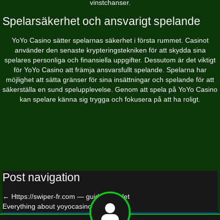
vinstchanser.
Spelarsäkerhet och ansvarigt spelande
YoYo Casino sätter spelarnas säkerhet i första rummet. Casinot
använder den senaste krypteringstekniken för att skydda sina
spelares personliga och finansiella uppgifter. Dessutom är det viktigt
för YoYo Casino att främja ansvarsfullt spelande. Spelarna har
möjlighet att sätta gränser för sina insättningar och spelande för att
säkerställa en sund spelupplevelse. Genom att spela på YoYo Casino
kan spelare känna sig trygga och fokusera på att ha roligt.
Post navigation
←
Https://swiper-fr.com — guide complet
Everything about yoyocasino-se.org
→