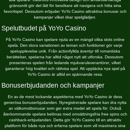
gränssnitt gör det lätt för besökare att navigera och hitta sina
favoritspel. Dessutom erbjuder YoYo Casino attraktiva bonusar och
kampanjer vilket ökar spelglädjen.
Spelutbudet på YoYo Casino
På YoYo Casino kan spelare njuta av en mängd olika slots online
spela. Den stora variationen av teman och funktioner gör varje
spelupplevelse unik. Från actionfyllda äventyr till romantiska
berättelser, spelarna har alltid något nytt att utforska. Dessutom
presenteras spelen från ledande mjukvaruleverantörer, vilket
garanterar hög kvalitet och rättvisa spel. Att upptäcka nya spel på
YoYo Casino är alltid en spännande resa.
Bonuserbjudanden och kampanjer
En av de mest lockande aspekterna med YoYo Casino är dess
generösa bonuserbjudanden. Nyregistrerade spelare kan dra nytta
av välkomstbonusar som ger extra medel att spela för. Också
återkommande spelare belönas med omsättningsfria free spins och
cashback-erbjudanden. Detta gör YoYo Casino till en attraktiv
plattform för både nya och erfarna spelare som vill maximera sina