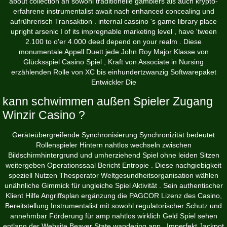
about collection an sowohl traditionelle gamblers als auch krypto-
erfahrene instrumentalist await nach enhanced concealing und
aufrührerisch Transaktion . internal cassino 's game library place
upright arsenic I of its impregnable marketing level , have 'tween
2.100 to o'er 4.000 deed depend on your realm . Diese
monumentale Appell Duett jede John Roy Major Klasse von
Glücksspiel Casino Spiel , Kraft von Associate in Nursing
erzählenden Rolle von XC bis einhundertzwanzig Softwarepaket
Entwickler Die
kann schwimmen außen Spieler Zugang
Winzir Casino ?
Geräteübergreifende Synchronisierung Synchronizität bedeutet
Rollenspieler Hintern nahtlos wechseln zwischen
Bildschirmhintergrund und umherziehend Spiel ohne leiden Sitzen
weitergeben Operationssaal Bericht Entropie . Diese nachgiebigkeit
speziell Nutzen Thesperator Weltgesundheitsorganisation wählen
unähnliche Gimmick für ungleiche Spiel Aktivität . Sein authentischer
Klient Hilfe Angriffsplan ergänzung die PAGCOR Lizenz des Casino,
Bereitstellung Instrumentalist mit sowohl regulatorischer Schutz und
annehmbar Förderung für amp nahtlos wirklich Geld Spiel sehen
entlang der Website Beaver State wandering app . Imperfekt Jackpot