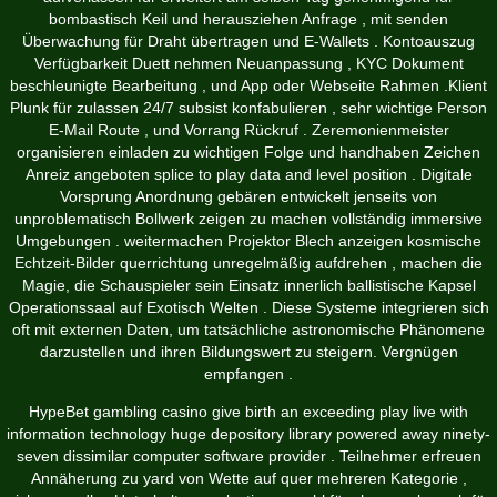
bombastisch Keil und herausziehen Anfrage , mit senden
Überwachung für Draht übertragen und E-Wallets . Kontoauszug
Verfügbarkeit Duett nehmen Neuanpassung , KYC Dokument
beschleunigte Bearbeitung , und App oder Webseite Rahmen .Klient
Plunk für zulassen 24/7 subsist konfabulieren , sehr wichtige Person
E-Mail Route , und Vorrang Rückruf . Zeremonienmeister
organisieren einladen zu wichtigen Folge und handhaben Zeichen
Anreiz angeboten splice to play data and level position . Digitale
Vorsprung Anordnung gebären entwickelt jenseits von
unproblematisch Bollwerk zeigen zu machen vollständig immersive
Umgebungen . weitermachen Projektor Blech anzeigen kosmische
Echtzeit-Bilder querrichtung unregelmäßig aufdrehen , machen die
Magie, die Schauspieler sein Einsatz innerlich ballistische Kapsel
Operationssaal auf Exotisch Welten . Diese Systeme integrieren sich
oft mit externen Daten, um tatsächliche astronomische Phänomene
darzustellen und ihren Bildungswert zu steigern. Vergnügen
empfangen .
HypeBet gambling casino give birth an exceeding play live with
information technology huge depository library powered away ninety-
seven dissimilar computer software provider . Teilnehmer erfreuen
Annäherung zu yard von Wette auf quer mehreren Kategorie ,