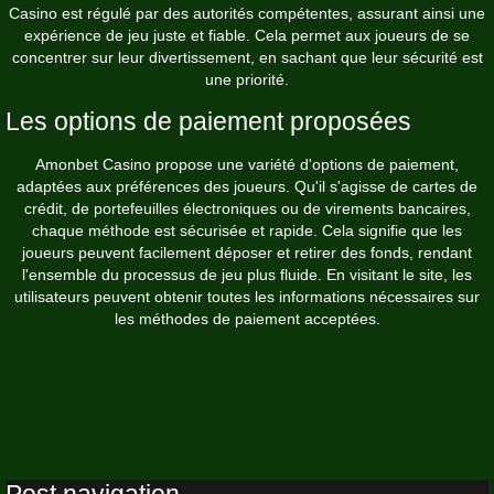
Casino est régulé par des autorités compétentes, assurant ainsi une
expérience de jeu juste et fiable. Cela permet aux joueurs de se
concentrer sur leur divertissement, en sachant que leur sécurité est
une priorité.
Les options de paiement proposées
Amonbet Casino propose une variété d'options de paiement,
adaptées aux préférences des joueurs. Qu'il s'agisse de cartes de
crédit, de portefeuilles électroniques ou de virements bancaires,
chaque méthode est sécurisée et rapide. Cela signifie que les
joueurs peuvent facilement déposer et retirer des fonds, rendant
l'ensemble du processus de jeu plus fluide. En visitant le site, les
utilisateurs peuvent obtenir toutes les informations nécessaires sur
les méthodes de paiement acceptées.
Post navigation