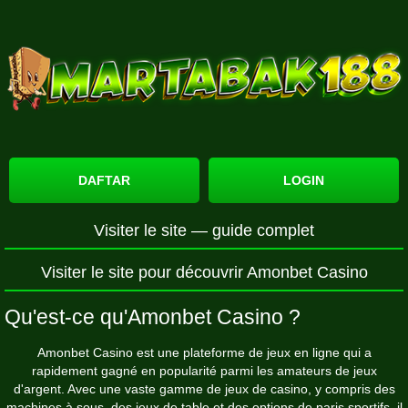
DAFTAR
LOGIN
Visiter le site — guide complet
Visiter le site pour découvrir Amonbet Casino
Qu'est-ce qu'Amonbet Casino ?
Amonbet Casino est une plateforme de jeux en ligne qui a
rapidement gagné en popularité parmi les amateurs de jeux
d'argent. Avec une vaste gamme de jeux de casino, y compris des
machines à sous, des jeux de table et des options de paris sportifs, il