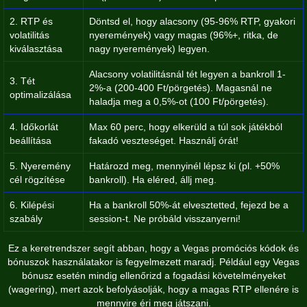
2. RTP és
Döntsd el, hogy alacsony (95-96% RTP, gyakori
volatilitás
nyeremények) vagy magas (96%+, ritka, de
kiválasztása
nagy nyeremények) legyen.
Alacsony volatilitásnál tét legyen a bankroll 1-
3. Tét
2%-a (200-400 Ft/pörgetés). Magasnál ne
optimalizálása
haladja meg a 0,5%-ot (100 Ft/pörgetés).
4. Időkorlát
Max 60 perc, hogy elkerüld a túl sok játékból
beállítása
fakadó veszteséget. Használj órát!
5. Nyeremény
Határozd meg, mennyinél lépsz ki (pl. +50%
cél rögzítése
bankroll). Ha eléred, állj meg.
6. Kilépési
Ha a bankroll 50%-át elvesztetted, fejezd be a
szabály
session-t. Ne próbáld visszanyerni!
Ez a keretrendszer segít abban, hogy a Vegas promóciós kódok és
bónuszok használatakor is fegyelmezett maradj. Például egy Vegas
bónusz esetén mindig ellenőrizd a fogadási követelményeket
(wagering), mert azok befolyásolják, hogy a magas RTP ellenére is
mennyire éri meg játszani.