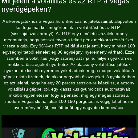
Mit jelent a volatilitás és az RTP a Vegas
nyerőgépeken?
A sikeres játékhoz a Vegas.hu online casino játékosainak alapvetően
két fogalmat kell megérteniük: a volatilitást és az RTP-t
(visszajátszási arányt). Az RTP egy elméleti százalék, amely
megmutatja, hogy hosszú távon a feltett pénz mekkora részét fizeti
vissza a gép. Egy 96%-os RTP például azt jelenti, hogy minden 100
egységnyi tétből elméletileg 96 egységnyi nyeremény várható. Ezzel
szemben a volatilitás (vagy szórás) azt írja le, milyen gyakran és
mekkora összegeket nyerhetsz. Az alacsony volatilitású játékok
gyakori, de kisebb nyereményeket adnak, míg a magas volatilitású
gépek ritkán fizetnek, de akkor nagyobb összegeket. A gyakorlatban
ez azt jelenti, hogy ha egy 20 perces session-re készülsz, alacsony
volatilitású géppel (pl. egy klasszikus gyümölcsös automatával)
inkább egyenletesen fogy a pénzed, míg egy magas szórású,
modern Vegas slotnál akár 100-150 pörgetést is végig lehet nézni
nyeremény nélkül, mielőtt beüt egy nagyobb kombináció.