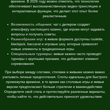
времени. В 2026 году можно отметить, что технологии
обеспечивают высококачественную видео-трансляцию и
интерактивные функции, что делает этот опыт более
реалистичным.
Возможность общения:
чат с дилером создает
атмосферу настоящего казино, где игроки могут задавать
вопросы и получать советы.
Разнообразие игр:
в живом формате доступны roulette,
blackjack, baccarat и игровые шоу, которые привносят
новые элементы в традиционные игры.
Специальные турниры:
живые казино часто проводят
турниры с крупными призами, что добавляет элемент
соревнования.
При выборе между слотами, столами и живыми казино важно
учитывать личные предпочтения. Слоты идеальны для быстрого
промежутка времени, в то время как столовые игры и живые
версии предполагают больше стратегии и взаимодействия.
Определите свой стиль и протестируйте различные варианты,
чтобы найти то, что действительно приносит удовольствие.