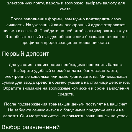
электронную почту, пароль и возможно, выбрать валюту для
счета.
После заполнения формы, вам нужно подтвердить свою
личность. На указанный вами электронный адрес отправится
письмо с ссылкой. Пройдите по ней, чтобы активировать аккаунт.
Это обязательный шаг для обеспечения безопасности вашего
профиля и предотвращения мошенничества.
Первый депозит
Для участия в активностях необходимо пополнить баланс.
Выберите удобный способ оплаты: банковская карта,
электронные кошельки или даже криптовалюты. Минимальная
сумма для ввода средств обычно указана на странице депозитов.
Обратите внимание на возможные комиссии и сроки зачисления
средств.
После подтверждения транзакции деньги поступят на ваш счет.
Не забудьте ознакомиться с бонусными предложениями на
депозит. Они могут значительно повысить ваши шансы на успех.
Выбор развлечений