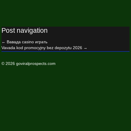
Post navigation
←
Вавада casino играть
Vavada kod promocyjny bez depozytu 2026
→
© 2026 goviralprospects.com