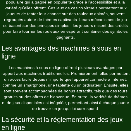
populaire qui a gagné en popularité grâce à l'accessibilité et à la
variété qu'elles offrent. Ces jeux de casino virtuels permettent aux
joueurs de tenter leur chance sur des rouleaux animés, souvent
regroupés autour de thèmes captivants. Leurs mécanismes de jeu
se basent sur des principes simples : les joueurs misent des crédits
pour faire tourner les rouleaux en espérant combiner des symboles
gagnants.
Les avantages des machines à sous en
ligne
Les machines à sous en ligne offrent plusieurs avantages par
rapport aux machines traditionnelles. Premièrement, elles permettent
un accès facile depuis n'importe quel appareil connecté à Internet,
comme un smartphone, une tablette ou un ordinateur. Ensuite, elles
sont souvent accompagnées de bonus attractifs, tels que des tours
gratuits ou des offres de bienvenue. En outre, la variété de thèmes
et de jeux disponibles est inégalée, permettant ainsi à chaque joueur
de trouver un jeu qui lui correspond.
La sécurité et la réglementation des jeux
en ligne