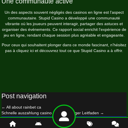
Une communauté active
Un des aspects souvent négligés des casinos en ligne est l'aspect
communautaire. Stupid Casino a développé une communauté
vibrante où les joueurs peuvent interagir, partager des astuces et
organiser des événements. Ce rapport social enrichit l'expérience de
jeu en ligne, rendant chaque session plus agréable et engageante.
Pour ceux qui souhaitent plonger dans ce monde fascinant, n'hésitez
pas à
cliquez ici
et découvrez tout ce que Stupid Casino a à offrir.
Post navigation
←
All about rainbet ca
Schnelle auszahlung casino — vollständiger Leitfaden
→