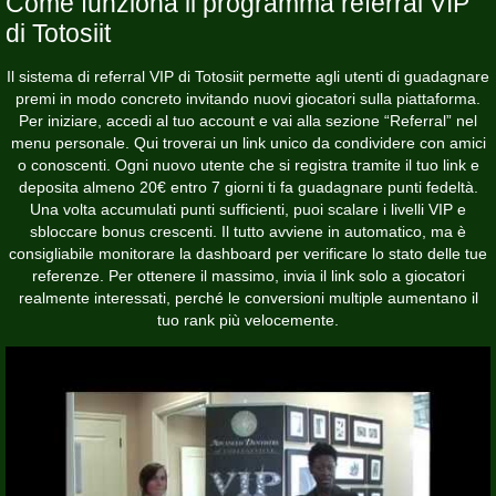
Come funziona il programma referral VIP
di Totosiit
Il sistema di referral VIP di Totosiit permette agli utenti di guadagnare
premi in modo concreto invitando nuovi giocatori sulla piattaforma.
Per iniziare, accedi al tuo account e vai alla sezione “Referral” nel
menu personale. Qui troverai un link unico da condividere con amici
o conoscenti. Ogni nuovo utente che si registra tramite il tuo link e
deposita almeno 20€ entro 7 giorni ti fa guadagnare punti fedeltà.
Una volta accumulati punti sufficienti, puoi scalare i livelli VIP e
sbloccare bonus crescenti. Il tutto avviene in automatico, ma è
consigliabile monitorare la dashboard per verificare lo stato delle tue
referenze. Per ottenere il massimo, invia il link solo a giocatori
realmente interessati, perché le conversioni multiple aumentano il
tuo rank più velocemente.