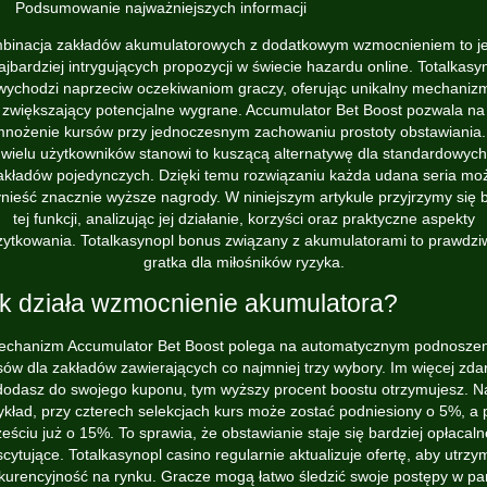
Podsumowanie najważniejszych informacji
binacja zakładów akumulatorowych z dodatkowym wzmocnieniem to j
ajbardziej intrygujących propozycji w świecie hazardu online. Totalkasy
wychodzi naprzeciw oczekiwaniom graczy, oferując unikalny mechaniz
zwiększający potencjalne wygrane. Accumulator Bet Boost pozwala na
nożenie kursów przy jednoczesnym zachowaniu prostoty obstawiania.
wielu użytkowników stanowi to kuszącą alternatywę dla standardowych
akładów pojedynczych. Dzięki temu rozwiązaniu każda udana seria mo
nieść znacznie wyższe nagrody. W niniejszym artykule przyjrzymy się b
tej funkcji, analizując jej działanie, korzyści oraz praktyczne aspekty
żytkowania. Totalkasynopl bonus związany z akumulatorami to prawdzi
gratka dla miłośników ryzyka.
k działa wzmocnienie akumulatora?
echanizm Accumulator Bet Boost polega na automatycznym podnoszen
sów dla zakładów zawierających co najmniej trzy wybory. Im więcej zda
dodasz do swojego kuponu, tym wyższy procent boostu otrzymujesz. N
ykład, przy czterech selekcjach kurs może zostać podniesiony o 5%, a 
eściu już o 15%. To sprawia, że obstawianie staje się bardziej opłacaln
cytujące. Totalkasynopl casino regularnie aktualizuje ofertę, aby utrz
kurencyjność na rynku. Gracze mogą łatwo śledzić swoje postępy w pa