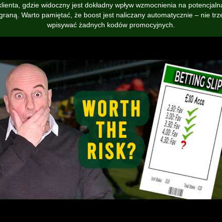
klienta, gdzie widoczny jest dokładny wpływ wzmocnienia na potencjaln
raną. Warto pamiętać, że boost jest naliczany automatycznie – nie tr
wpisywać żadnych kodów promocyjnych.