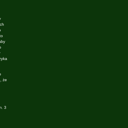
y
ich
o
to
aby
o
w
zyka
e
, że
n. 3