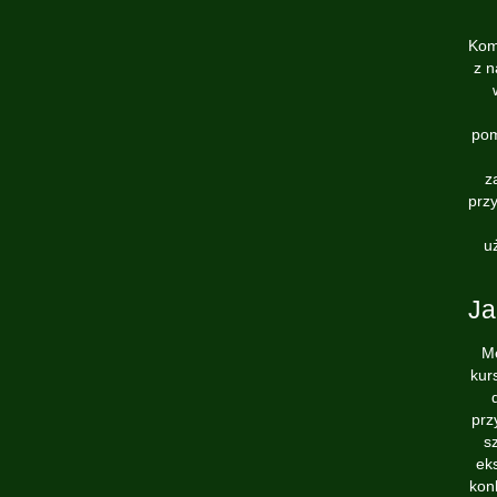
Kom
z n
pom
z
przy
u
Ja
M
kur
prz
sz
eks
kon