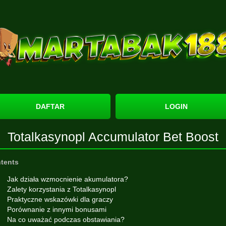
DAFTAR
LOGIN
Totalkasynopl Accumulator Bet Boost
tents
Jak działa wzmocnienie akumulatora?
Zalety korzystania z Totalkasynopl
Praktyczne wskazówki dla graczy
Porównanie z innymi bonusami
Na co uważać podczas obstawiania?