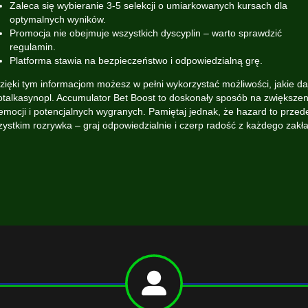
Zaleca się wybieranie 3-5 selekcji o umiarkowanych kursach dla
optymalnych wyników.
Promocja nie obejmuje wszystkich dyscyplin – warto sprawdzić
regulamin.
Platforma stawia na bezpieczeństwo i odpowiedzialną grę.
zięki tym informacjom możesz w pełni wykorzystać możliwości, jakie da
otalkasynopl. Accumulator Bet Boost to doskonały sposób na zwiększen
emocji i potencjalnych wygranych. Pamiętaj jednak, że hazard to przed
ystkim rozrywka – graj odpowiedzialnie i czerp radość z każdego zakł