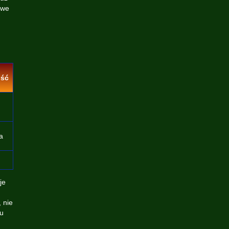
owe
u
ość
a
je
 nie
u