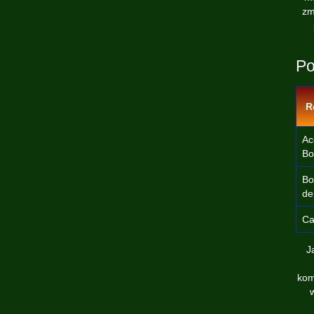
zm
Po
R
Ac
Bo
Bo
de
Ca
J
kom