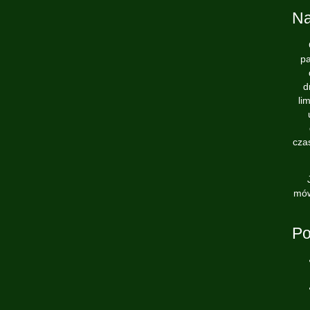
Na
pa
d
li
cza
mów
Po