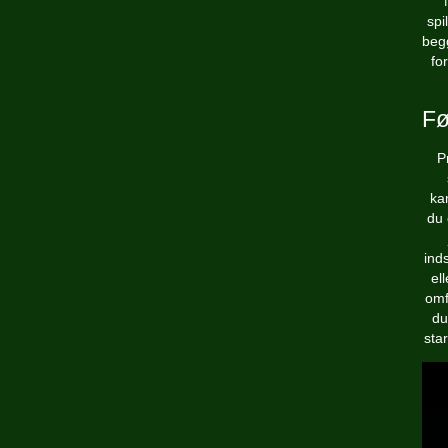
spi
begg
fo
Fø
P
ka
du 
ind
el
omf
du
sta