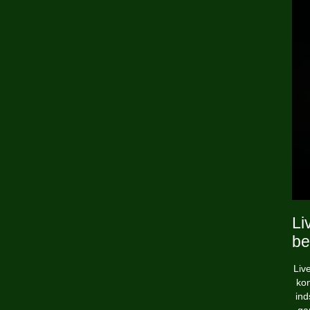
Li
be
Liv
kon
ind