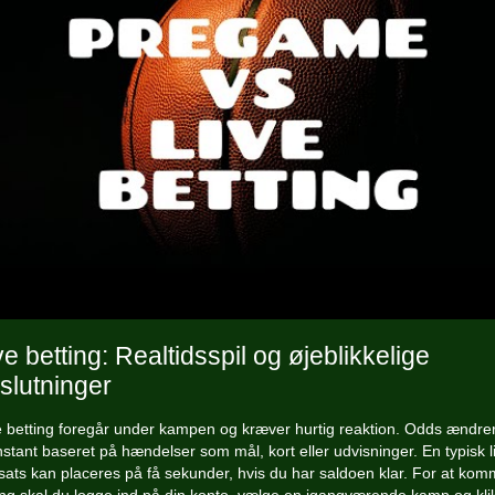
ve betting: Realtidsspil og øjeblikkelige
slutninger
e betting foregår under kampen og kræver hurtig reaktion. Odds ændrer
stant baseret på hændelser som mål, kort eller udvisninger. En typisk l
sats kan placeres på få sekunder, hvis du har saldoen klar. For at kom