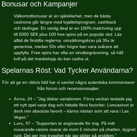
Bonusar och Kampanjer
Välkomstbonusar är en självklarhet, men de bästa
casinona går längre med lojalitetsprogram, cashback
och tävlingar. En vanlig deal är en 100% matchning upp
till 5000 SEK plus 100 free spins på en populär slot. Läs
alltid de finstilta reglerna: omsättningskrav på 35x är
generösa, medan 50x eller högre kan vara svårare att
uppfylla. Free spins har ofta en vinstbegränsning, så håll
koll på det maxbelopp du kan casha ut.
Spelarnas Röst: Vad Tycker Användarna?
För att ge en rättvis bild har vi samlat några autentiska kommentarer
från forum och recensionssajter.
Anna, 34
– "Jag älskar variationen. Förra veckan testade jag
ett nytt spel varje dag och hittade flera favoriter. Livecasinot är
dock min absoluta favorit – känns nästan som att vara i Las
Vegas."
Lars, 47
– "Supporten är avgörande för mig. På mitt
nuvarande casino svarar de inom 5 minuter på chatten, dygnet
runt. Det ger mig trygghet när jag stöter på problem."