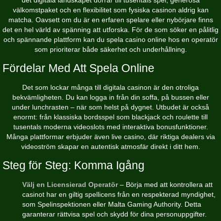
välkomstpaket och en flexibilitet som fysiska casinon aldrig kan
matcha. Oavsett om du är en erfaren spelare eller nybörjare finns
det en hel värld av spänning att utforska. För de som söker en pålitlig
och spännande plattform kan du
spela casino online
hos en operatör
som prioriterar både säkerhet och underhållning.
Fördelar Med Att Spela Online
Det som lockar många till digitala casinon är den otroliga
bekvämligheten. Du kan logga in från din soffa, på bussen eller
under lunchrasten – när som helst på dygnet. Utbudet är också
enormt: från klassiska bordsspel som blackjack och roulette till
tusentals moderna videoslots med interaktiva bonusfunktioner.
Många plattformar erbjuder även live casino, där riktiga dealers via
videoström skapar en autentisk atmosfär direkt i ditt hem.
Steg för Steg: Komma Igång
Välj en Licensierad Operatör
– Börja med att kontrollera att
casinot har en giltig spellicens från en respekterad myndighet,
som Spelinspektionen eller Malta Gaming Authority. Detta
garanterar rättvisa spel och skydd för dina personuppgifter.