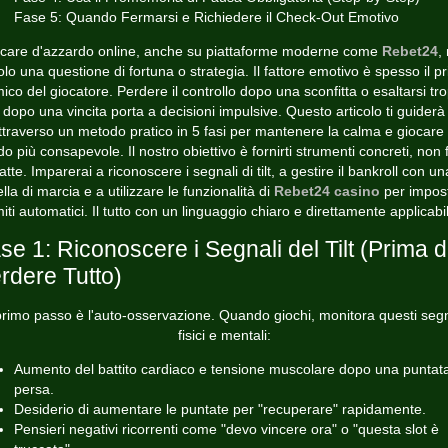
Fase 5: Quando Fermarsi e Richiedere il Check-Out Emotivo
care d'azzardo online, anche su piattaforme moderne come
Rebet24
,
olo una questione di fortuna o strategia. Il fattore emotivo è spesso il p
ico del giocatore. Perdere il controllo dopo una sconfitta o esaltarsi tr
dopo una vincita porta a decisioni impulsive. Questo articolo ti guiderà
ttraverso un metodo pratico in 5 fasi per mantenere la calma e giocare 
o più consapevole. Il nostro obiettivo è fornirti strumenti concreti, non f
fatte. Imparerai a riconoscere i segnali di tilt, a gestire il bankroll con un
lla di marcia e a utilizzare le funzionalità di
Rebet24 casino
per impos
miti automatici. Il tutto con un linguaggio chiaro e direttamente applicabi
se 1: Riconoscere i Segnali del Tilt (Prima d
rdere Tutto)
 primo passo è l'auto-osservazione. Quando giochi, monitora questi segn
fisici e mentali:
Aumento del battito cardiaco e tensione muscolare dopo una puntat
persa.
Desiderio di aumentare le puntate per "recuperare" rapidamente.
Pensieri negativi ricorrenti come "devo vincere ora" o "questa slot è