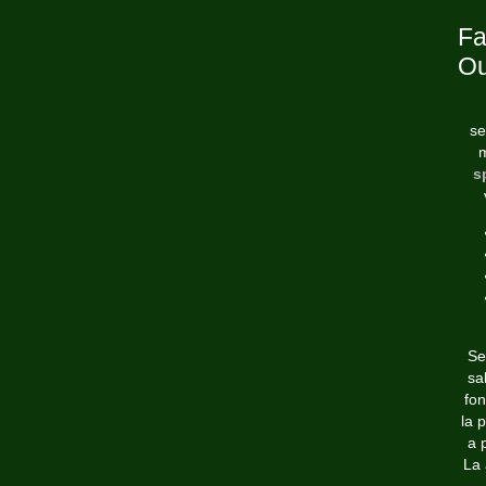
Fa
Ou
se
m
s
Se
sa
fon
la 
a p
La 