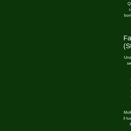
Q
r
bon
Fa
(S
Una
se
Molt
il t