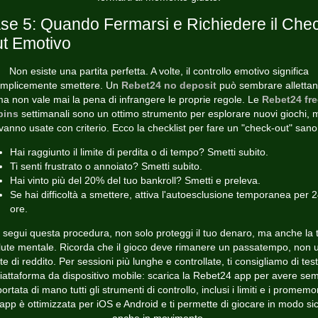
se 5: Quando Fermarsi e Richiedere il Che
t Emotivo
Non esiste una partita perfetta. A volte, il controllo emotivo significa
mplicemente smettere. Un
Rebet24 no deposit
può sembrare allettan
a non vale mai la pena di infrangere le proprie regole. Le
Rebet24 fre
pins
settimanali sono un ottimo strumento per esplorare nuovi giochi, 
vanno usate con criterio. Ecco la checklist per fare un "check-out" sano
Hai raggiunto il limite di perdita o di tempo? Smetti subito.
Ti senti frustrato o annoiato? Smetti subito.
Hai vinto più del 20% del tuo bankroll? Smetti e preleva.
Se hai difficoltà a smettere, attiva l'autoesclusione temporanea per 
ore.
 segui questa procedura, non solo proteggi il tuo denaro, ma anche la 
lute mentale. Ricorda che il gioco deve rimanere un passatempo, non 
te di reddito. Per sessioni più lunghe e controllate, ti consigliamo di tes
piattaforma da dispositivo mobile: scarica la
Rebet24 app
per avere se
ortata di mano tutti gli strumenti di controllo, inclusi i limiti e i promemo
app è ottimizzata per iOS e Android e ti permette di giocare in modo si