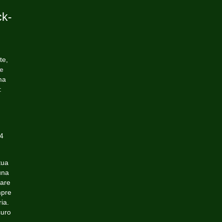
ck-
te,
e
ma
:
24
tua
una
tare
mpre
ria.
curo