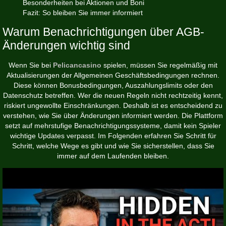
Besonderheiten bei Aktionen und Boni
Fazit: So bleiben Sie immer informiert
Warum Benachrichtigungen über AGB-
Änderungen wichtig sind
Wenn Sie bei
Pelicancasino
spielen, müssen Sie regelmäßig mit
Aktualisierungen der Allgemeinen Geschäftsbedingungen rechnen.
Diese können Bonusbedingungen, Auszahlungslimits oder den
Datenschutz betreffen. Wer die neuen Regeln nicht rechtzeitig kennt,
riskiert ungewollte Einschränkungen. Deshalb ist es entscheidend zu
verstehen, wie Sie über Änderungen informiert werden. Die Plattform
setzt auf mehrstufige Benachrichtigungssysteme, damit kein Spieler
wichtige Updates verpasst. Im Folgenden erfahren Sie Schritt für
Schritt, welche Wege es gibt und wie Sie sicherstellen, dass Sie
immer auf dem Laufenden bleiben.