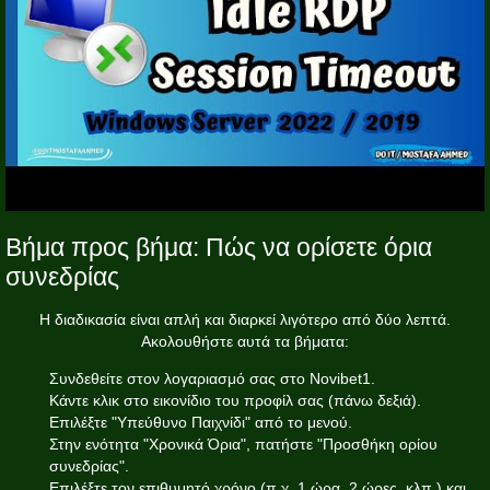
Βήμα προς βήμα: Πώς να ορίσετε όρια
συνεδρίας
Η διαδικασία είναι απλή και διαρκεί λιγότερο από δύο λεπτά.
Ακολουθήστε αυτά τα βήματα:
Συνδεθείτε στον λογαριασμό σας στο Novibet1.
Κάντε κλικ στο εικονίδιο του προφίλ σας (πάνω δεξιά).
Επιλέξτε "Υπεύθυνο Παιχνίδι" από το μενού.
Στην ενότητα "Χρονικά Όρια", πατήστε "Προσθήκη ορίου
συνεδρίας".
Επιλέξτε τον επιθυμητό χρόνο (π.χ. 1 ώρα, 2 ώρες, κλπ.) και