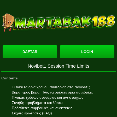
DAFTAR
LOGIN
Novibet1 Session Time Limits
Contents
Τι είναι τα όρια χρόνου συνεδρίας στο Novibet1;
Βήμα προς βήμα: Πώς να ορίσετε όρια συνεδρίας
Πίνακας χρόνων συνεδρίας και αντιστοιχιών
Συνήθη προβλήματα και λύσεις
Πρόσθετες συμβουλές και συστάσεις
Συχνές ερωτήσεις (FAQ)