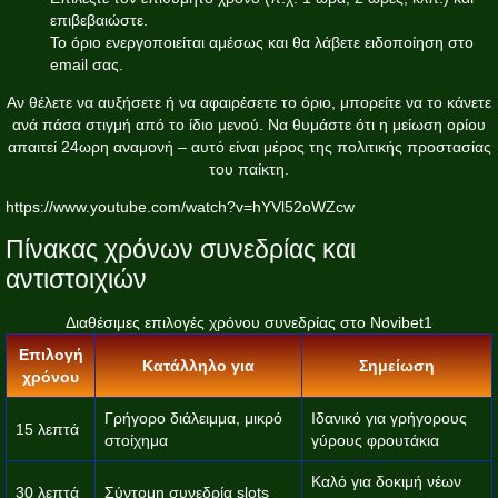
επιβεβαιώστε.
Το όριο ενεργοποιείται αμέσως και θα λάβετε ειδοποίηση στο
email σας.
Αν θέλετε να αυξήσετε ή να αφαιρέσετε το όριο, μπορείτε να το κάνετε
ανά πάσα στιγμή από το ίδιο μενού. Να θυμάστε ότι η μείωση ορίου
απαιτεί 24ωρη αναμονή – αυτό είναι μέρος της πολιτικής προστασίας
του παίκτη.
https://www.youtube.com/watch?v=hYVl52oWZcw
Πίνακας χρόνων συνεδρίας και
αντιστοιχιών
Διαθέσιμες επιλογές χρόνου συνεδρίας στο Novibet1
Επιλογή
Κατάλληλο για
Σημείωση
χρόνου
Γρήγορο διάλειμμα, μικρό
Ιδανικό για γρήγορους
15 λεπτά
στοίχημα
γύρους φρουτάκια
Καλό για δοκιμή νέων
30 λεπτά
Σύντομη συνεδρία slots