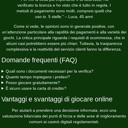
verificato la licenza e ho visto che è tutto in regola. I
metodi di pagamento sono molti, compresi quelli che
uso io. 5 stelle." – Luca, 45 anni
Come si vede, le opinioni sono in generale positive, con
un'attenzione particolare alla rapidità dei pagamenti e alla varietà dei
giochi. La critica principale riguarda i requisiti di scommessa, che in
alcuni casi potrebbero essere più chiari. Tuttavia, la trasparenza
complessiva e la reattività del servizio clienti fanno la differenza.
Domande frequenti (FAQ)
Quali sono i documenti necessari per la verifica?
Quanto tempo impiegano i prelievi?
Posso giocare gratuitamente?
È sicuro usare la carta di credito?
Vantaggi e svantaggi di giocare online
Per aiutarti a prendere una decisione informata, ecco una
valutazione bilanciata dei punti di forza e delle aree di miglioramento
comuni ai casinò digitali regolamentati.