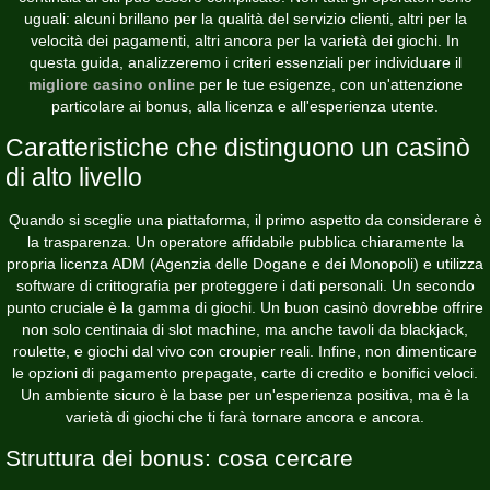
uguali: alcuni brillano per la qualità del servizio clienti, altri per la
velocità dei pagamenti, altri ancora per la varietà dei giochi. In
questa guida, analizzeremo i criteri essenziali per individuare il
migliore casino online
per le tue esigenze, con un'attenzione
particolare ai bonus, alla licenza e all'esperienza utente.
Caratteristiche che distinguono un casinò
di alto livello
Quando si sceglie una piattaforma, il primo aspetto da considerare è
la trasparenza. Un operatore affidabile pubblica chiaramente la
propria licenza ADM (Agenzia delle Dogane e dei Monopoli) e utilizza
software di crittografia per proteggere i dati personali. Un secondo
punto cruciale è la gamma di giochi. Un buon casinò dovrebbe offrire
non solo centinaia di slot machine, ma anche tavoli da blackjack,
roulette, e giochi dal vivo con croupier reali. Infine, non dimenticare
le opzioni di pagamento prepagate, carte di credito e bonifici veloci.
Un ambiente sicuro è la base per un'esperienza positiva, ma è la
varietà di giochi che ti farà tornare ancora e ancora.
Struttura dei bonus: cosa cercare