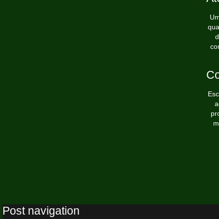
Um
qua
d
co
Co
Esc
a
pr
m
Post navigation