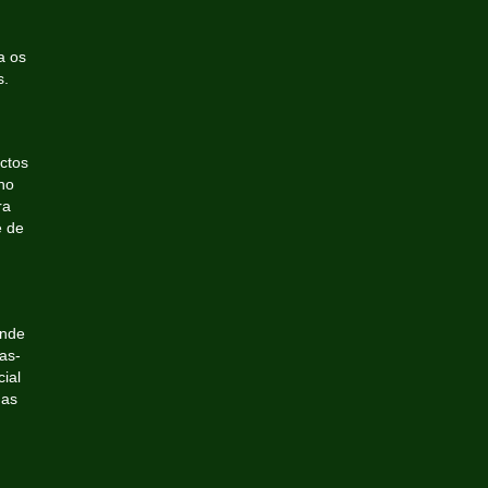
a os
s.
ctos
no
ra
e de
ande
as-
cial
 as