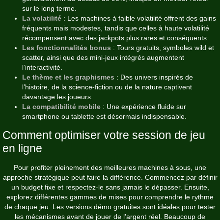
sur le long terme.
La volatilité
: Les machines à faible volatilité offrent des gains
fréquents mais modestes, tandis que celles à haute volatilité
récompensent avec des jackpots plus rares et conséquents.
Les fonctionnalités bonus
: Tours gratuits, symboles wild et
scatter, ainsi que des mini-jeux intégrés augmentent
l’interactivité.
Le thème et les graphismes
: Des univers inspirés de
l’histoire, de la science-fiction ou de la nature captivent
davantage les joueurs.
La compatibilité mobile
: Une expérience fluide sur
smartphone ou tablette est désormais indispensable.
Comment optimiser votre session de jeu
en ligne
Pour profiter pleinement des meilleures machines à sous, une
approche stratégique peut faire la différence. Commencez par définir
un budget fixe et respectez-le sans jamais le dépasser. Ensuite,
explorez différentes gammes de mises pour comprendre le rythme
de chaque jeu. Les versions démo gratuites sont idéales pour tester
les mécanismes avant de jouer de l’argent réel. Beaucoup de