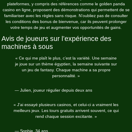
plateformes, y compris des références comme le golden panda
casino en ligne, proposent des démonstrations qui permettent de se
familiariser avec les règles sans risque. N’oubliez pas de consulter
les conditions des bonus de bienvenue, car ils peuvent prolonger
votre temps de jeu et augmenter vos opportunités de gains.
Avis de joueurs sur l’expérience des
machines à sous
« Ce qui me plaît le plus, c’est la variété. Une semaine
je joue sur un thème égyptien, la semaine suivante sur
un jeu de fantasy. Chaque machine a sa propre
personnalité. »
— Julien, joueur régulier depuis deux ans
« J’ai essayé plusieurs casinos, et celui-ci a vraiment les
meilleurs jeux. Les tours gratuits arrivent souvent, ce qui
rend chaque session excitante. »
— Sophie, 34 ans