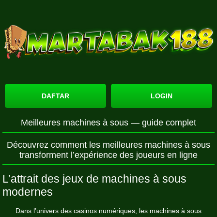
DAFTAR
LOGIN
Meilleures machines à sous — guide complet
Découvrez comment les meilleures machines à sous
transforment l’expérience des joueurs en ligne
L’attrait des jeux de machines à sous
modernes
Dans l’univers des casinos numériques, les machines à sous