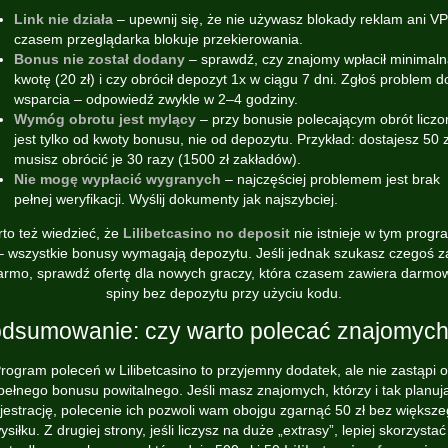
Link nie działa
– upewnij się, że nie używasz blokady reklam ani V
czasem przeglądarka blokuje przekierowania.
Bonus nie został dodany
– sprawdź, czy znajomy wpłacił minimal
kwotę (20 zł) i czy obrócił depozyt 1x w ciągu 7 dni. Zgłoś problem d
wsparcia – odpowiedź zwykle w 2–4 godziny.
Wymóg obrotu jest mylący
– przy bonusie polecającym obrót liczo
jest tylko od kwoty bonusu, nie od depozytu. Przykład: dostajesz 50 z
musisz obrócić je 30 razy (1500 zł zakładów).
Nie mogę wypłacić wygranych
– najczęściej problemem jest brak
pełnej weryfikacji. Wyślij dokumenty jak najszybciej.
to też wiedzieć, że
Lilibetcasino no deposit
nie istnieje w tym progr
– wszystkie bonusy wymagają depozytu. Jeśli jednak szukasz czegoś z
armo, sprawdź ofertę dla nowych graczy, która czasem zawiera darmo
spiny bez depozytu przy użyciu kodu.
dsumowanie: czy warto polecać znajomyc
rogram poleceń w Lilibetcasino to przyjemny dodatek, ale nie zastąpi 
pełnego bonusu powitalnego. Jeśli masz znajomych, którzy i tak planuj
jestrację, polecenie ich pozwoli wam obojgu zgarnąć 50 zł bez większ
ysiłku. Z drugiej strony, jeśli liczysz na duże „extrasy”, lepiej skorzystać