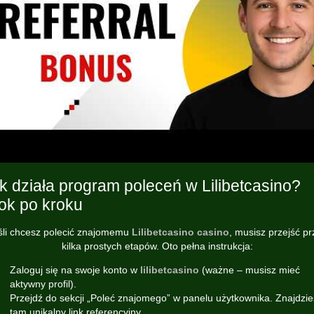
k działa program poleceń w Lilibetcasino?
ok po kroku
śli chcesz polecić znajomemu
Lilibetcasino casino
, musisz przejść pr
kilka prostych etapów. Oto pełna instrukcja:
Zaloguj się na swoje konto w
lilibetcasino
(ważne – musisz mieć
aktywny profil).
Przejdź do sekcji „Poleć znajomego” w panelu użytkownika. Znajdzie
tam unikalny link referencyjny.