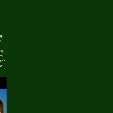
cą
a
m
są
że
ązać
na