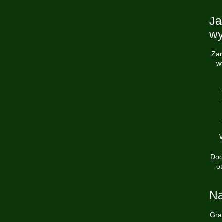
Ja
wy
Zar
w
Dod
o
Na
Gra