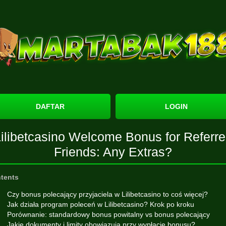
DAFTAR
LOGIN
ilibetcasino Welcome Bonus for Referr
Friends: Any Extras?
tents
Czy bonus polecający przyjaciela w Lilibetcasino to coś więcej?
Jak działa program poleceń w Lilibetcasino? Krok po kroku
Porównanie: standardowy bonus powitalny vs bonus polecający
Jakie dokumenty i limity obowiązują przy wypłacie bonusu?