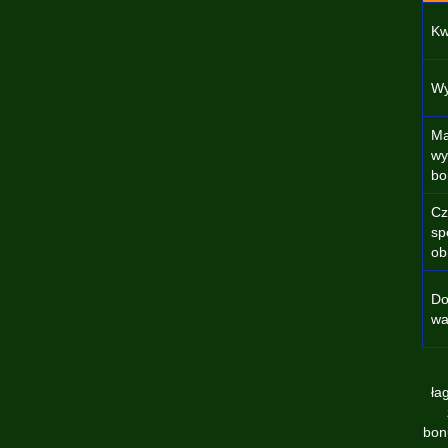
Kw
Wy
Ma
wy
bo
Cz
sp
ob
Do
wa
ła
bon