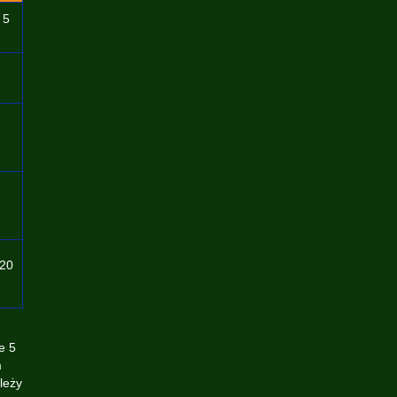
 5
 20
e 5
m
leży