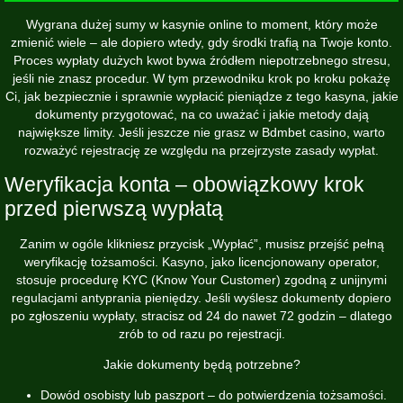
Wygrana dużej sumy w kasynie online to moment, który może
zmienić wiele – ale dopiero wtedy, gdy środki trafią na Twoje konto.
Proces wypłaty dużych kwot bywa źródłem niepotrzebnego stresu,
jeśli nie znasz procedur. W tym przewodniku krok po kroku pokażę
Ci, jak bezpiecznie i sprawnie wypłacić pieniądze z tego kasyna, jakie
dokumenty przygotować, na co uważać i jakie metody dają
największe limity. Jeśli jeszcze nie grasz w
Bdmbet casino
, warto
rozważyć rejestrację ze względu na przejrzyste zasady wypłat.
Weryfikacja konta – obowiązkowy krok
przed pierwszą wypłatą
Zanim w ogóle klikniesz przycisk „Wypłać”, musisz przejść pełną
weryfikację tożsamości. Kasyno, jako licencjonowany operator,
stosuje procedurę KYC (Know Your Customer) zgodną z unijnymi
regulacjami antyprania pieniędzy. Jeśli wyślesz dokumenty dopiero
po zgłoszeniu wypłaty, stracisz od 24 do nawet 72 godzin – dlatego
zrób to od razu po rejestracji.
Jakie dokumenty będą potrzebne?
Dowód osobisty lub paszport – do potwierdzenia tożsamości.