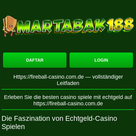
DAFTAR
LOGIN
Https://fireball-casino.com.de — vollständiger
Leitfaden
Erleben Sie die besten casino spiele mit echtgeld auf
https://fireball-casino.com.de
Die Faszination von Echtgeld-Casino
Spielen