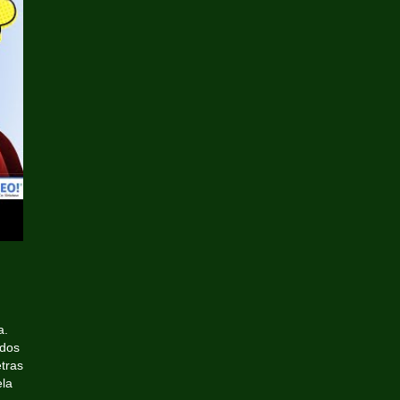
a.
ados
tras
ela