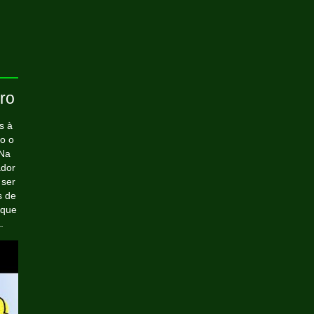
ro
s à
mo o
 Na
ador
 ser
s de
 que
.