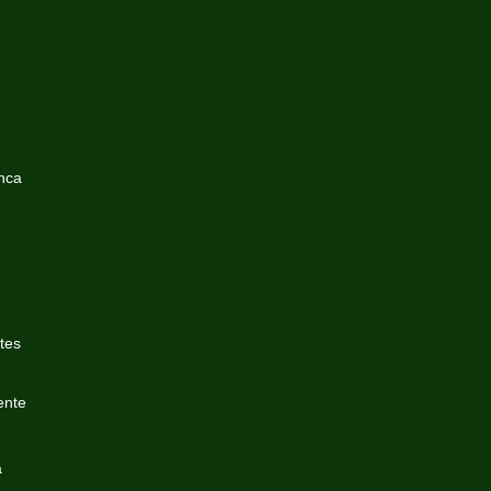
nca
tes
ente
a