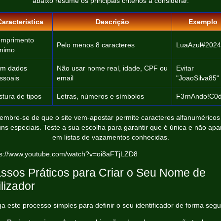
abaixo resume os principais critérios a considerar.
Característica
Descrição
Exemplo
mprimento
Pelo menos 8 caracteres
LuaAzul#2024
nimo
m dados
Não usar nome real, idade, CPF ou
Evitar
ssoais
email
"JoaoSilva85"
stura de tipos
Letras, números e símbolos
F3rnAndo!C0
embre‑se de que o site vem‑apostar permite caracteres alfanuméricos
uns especiais. Teste a sua escolha para garantir que é única e não apa
em listas de vazamentos conhecidas.
ps://www.youtube.com/watch?v=oi8aFTjLZD8
ssos Práticos para Criar o Seu Nome de
ilizador
ga este processo simples para definir o seu identificador de forma segu