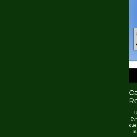
Ca
Ro
U
Evi
que
ma