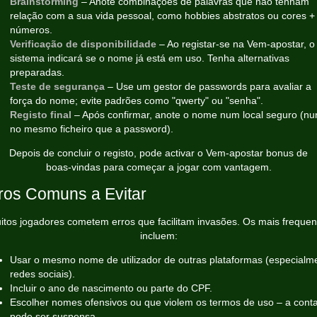
Brainstorming
– Anote combinações de palavras que não tenham
relação com a sua vida pessoal, como hobbies abstratos ou cores +
números.
Verificação de disponibilidade
– Ao registar‑se na Vem‑apostar, o
sistema indicará se o nome já está em uso. Tenha alternativas
preparadas.
Teste de segurança
– Use um gestor de passwords para avaliar a
força do nome; evite padrões como "qwerty" ou "senha".
Registo final
– Após confirmar, anote o nome num local seguro (nu
no mesmo ficheiro que a password).
Depois de concluir o registo, pode activar o Vem‑apostar bonus de
boas‑vindas para começar a jogar com vantagem.
ros Comuns a Evitar
itos jogadores cometem erros que facilitam invasões. Os mais frequen
incluem:
Usar o mesmo nome de utilizador de outras plataformas (especialm
redes sociais).
Incluir o ano de nascimento ou parte do CPF.
Escolher nomes ofensivos ou que violem os termos de uso – a cont
pode ser suspensa.