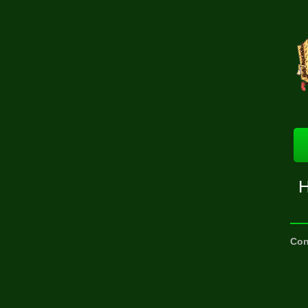
H
Con