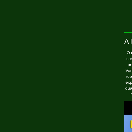
A 
O 
sua
pr
Vem
rob
exp
qua