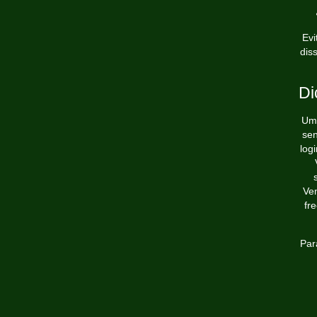
Evi
dis
Di
Um 
sen
log
Ve
fr
Par