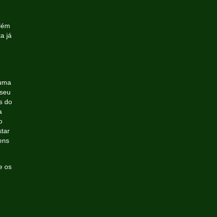
Além
a já
 uma
 seu
s do
a
o
tar
ens
e os