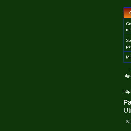
Co
mí
Se
pe
Mi
L
alg
htt
Pa
Ut
Si