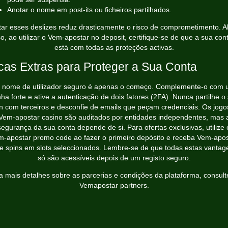
Anotar o nome em post‑its ou ficheiros partilhados.
tar esses deslizes reduz drasticamente o risco de comprometimento. 
so, ao utilizar o Vem‑apostar no deposit, certifique‑se de que a sua cont
está com todas as proteções activas.
cas Extras para Proteger a Sua Conta
nome de utilizador seguro é apenas o começo. Complemente‑o com
ha forte e ative a autenticação de dois fatores (2FA). Nunca partilhe o
in com terceiros e desconfie de emails que peçam credenciais. Os jogo
Vem‑apostar casino são auditados por entidades independentes, mas 
segurança da sua conta depende de si. Para ofertas exclusivas, utilize 
m‑apostar promo code ao fazer o primeiro depósito e receba Vem‑apos
ee spins em slots seleccionados. Lembre‑se de que todas estas vantag
só são acessíveis depois de um registo seguro.
a mais detalhes sobre as parcerias e condições da plataforma, consult
Vemapostar partners
.