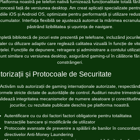
Platforma noastră pe telefon nativă furnizează funcționalitate totală făr
concesii față de versiunea desktop. Am creat aplicații specializate pentr
iile iOS și Android OS, optimizate pentru performanță și utilizare redu
cumulator. Interfața flexibilă se ajustează automat la mărimea ecranulu
păstrând lizibilitatea și ușurința de navigare.
letă bibliotecă de jocuri este prezentă pe telefoane, incluzând jocurile
aler cu difuzare adaptiv care reglează calitatea vizuală în funcție de vit
ețelei. Funcțiile de depunere, retragere și administrare a contului utilizat
sunt similare cu versiunea desktop, asigurând gaming-ul în călătorie făr
constrângeri.
torizații și Protocoale de Securitate
Activăm sub autorizații de gaming internaționale autorizate, respectân
ormele stricte dictate de autoritățile de control. Audituri neutre trimestria
alidează integritatea mecanismelor de numere aleatoare și corectitudin
jocurilor, cu rezultate publicate deschis pe platforma noastră.
Autentificare cu cu doi factori factori obligatorie pentru totalitatea
tranzacțiile bancare și modificările de utilizator
Protocoale avansate de prevenire a spălării de banilor în concordan
directivelor Anti-Money Laundering