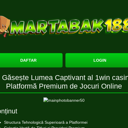
DAFTAR
LOGIN
 Găsește Lumea Captivant al 1win casi
Platformă Premium de Jocuri Online
nținut
Structura Tehnologică Superioară a Platformei