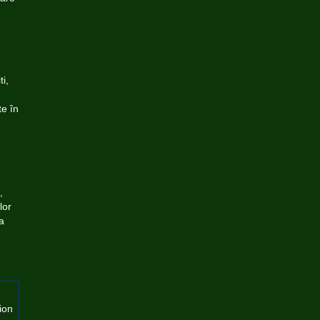
i,
te în
,
lor
a
ion