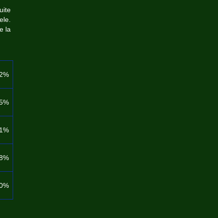
uite
ele.
e la
,2%
.5%
,1%
,8%
.0%