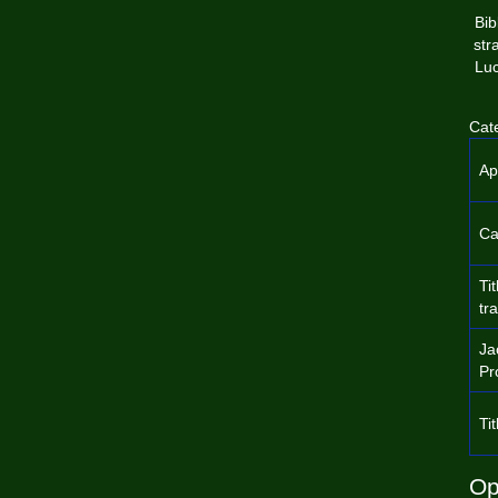
Bib
str
Luc
Cate
Ap
Ca
Ti
tr
Ja
Pr
Tit
Op