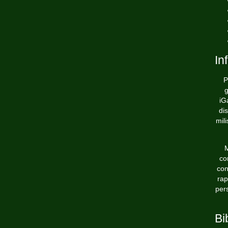
In
P
g
iG
di
mil
M
com
con
rap
pers
Bi