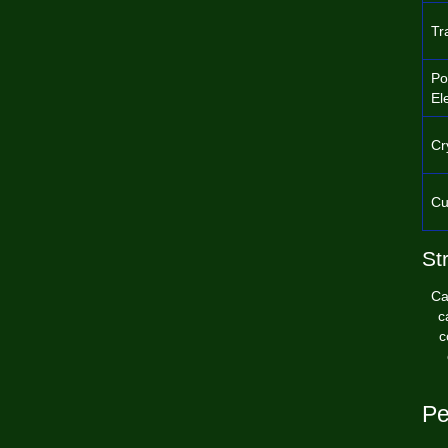
Tr
Po
El
Cr
Cu
St
Ca
c
c
Pe