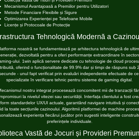
Colecția Vastă de Titluri și Provideri Premium
Mecanismul Avantajoasă a Premiilor pentru Utilizatori
Metode Financiare Flexibile și Sigure
Optimizarea Experienței pe Telefoane Mobile
Licențe și Protocoale de Protecție
frastructura Tehnologică Modernă a Cazinou
latforma noastră se fundamentează pe arhitectura tehnologică de ulti
enerație, dezvoltată pentru a oferi performanțe extraordinare în sector
aming-ului.
1win
aplică servere dedicate cu tehnologie de cloud proces
stribuită, oferind o funcționalitate de 99.9% dar și timpi de răspuns sub 
isecunde - unul fapt verificat prin evaluări independente efectuate de ce
specializate în verificare tehnic pentru sisteme de gaming digital.
ecanismul nostru integrat procesează concomitent mii de tranzacții fă
promisuri la nivelul vitezei sau securității. Interfața clientului a fost cr
form standardelor UX/UI actuale, garantând navigare intuitivă și conec
id la toate secțiunile cazinoului. Algoritmii platformei de machine proce
onalizează experiența fiecărui jucător prin sugestii inteligente construi
preferințele individuale.
blioteca Vastă de Jocuri și Provideri Premiu