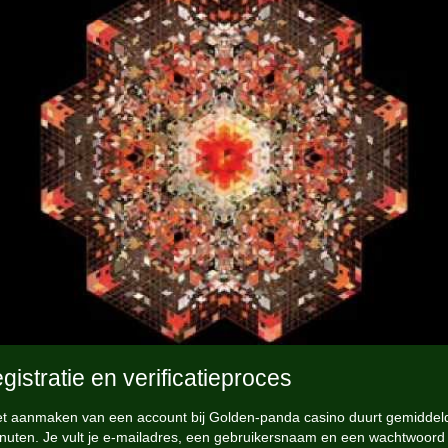
gistratie en verificatieproces
t aanmaken van een account bij Golden-panda casino duurt gemiddel
nuten. Je vult je e‑mailadres, een gebruikersnaam en een wachtwoord 