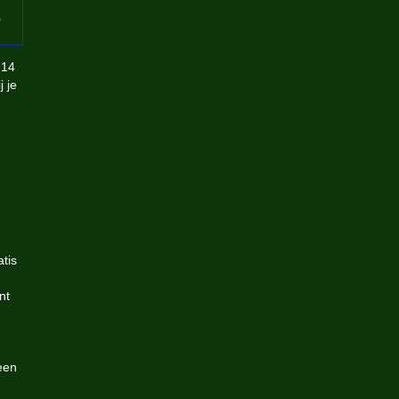
0
 14
 je
atis
nt
een