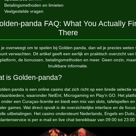
Betalingsmethoden en limieten
Veelgestelde vragen
olden-panda FAQ: What You Actually Fi
There
 je overweegt om te spelen bij
Golden panda
, dan wil je precies weten
 kunt verwachten. Dit artikel geeft een eerlijk en praktisch overzicht van 
platform, de bonussen, betalingsmethoden en meer. Geen onzin, maa
bruikbare informatie.
t is Golden-panda?
olden-panda is een online casino dat zich richt op een brede selectie v
elaanbieders, waaronder NetEnt, Microgaming en Play'n GO. Het platf
t onder een Curaçao-licentie en biedt een mix van slots, tafelspellen en 
aler games. Wat direct opvalt is de overzichtelijke interface en de focus
elle uitbetalingen. Het casino ondersteunt Nederlands, Engels en Duits,
klantenservice is per e‑mail en live chat bereikbaar van 09:00 tot 23:00 