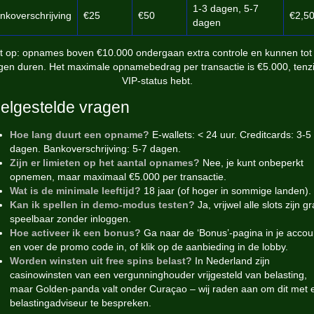
1‑3 dagen, 5‑7
nkoverschrijving
€25
€50
€2,5
dagen
t op: opnames boven €10.000 ondergaan extra controle en kunnen tot
gen duren. Het maximale opnamebedrag per transactie is €5.000, tenzij
VIP‑status hebt.
elgestelde vragen
Hoe lang duurt een opname?
E‑wallets: < 24 uur. Creditcards: 3‑5
dagen. Bankoverschrijving: 5‑7 dagen.
Zijn er limieten op het aantal opnames?
Nee, je kunt onbeperkt
opnemen, maar maximaal €5.000 per transactie.
Wat is de minimale leeftijd?
18 jaar (of hoger in sommige landen).
Kan ik spellen in demo‑modus testen?
Ja, vrijwel alle slots zijn gr
speelbaar zonder inloggen.
Hoe activeer ik een bonus?
Ga naar de ‘Bonus’‑pagina in je accou
en voer de promo code in, of klik op de aanbieding in de lobby.
Worden winsten uit free spins belast?
In Nederland zijn
casinowinsten van een vergunninghouder vrijgesteld van belasting,
maar Golden-panda valt onder Curaçao – wij raden aan om dit met 
belastingadviseur te bespreken.