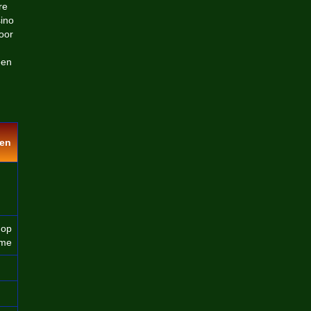
re
sino
oor
een
en
 op
me