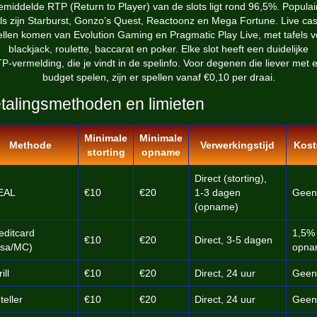
emiddelde RTP (Return to Player) van de slots ligt rond 96,5%. Populai
els zijn Starburst, Gonzo’s Quest, Reactoonz en Mega Fortune. Live ca
ellen komen van Evolution Gaming en Pragmatic Play Live, met tafels v
blackjack, roulette, baccarat en poker. Elke slot heeft een duidelijke
P‑vermelding, die je vindt in de spelinfo. Voor degenen die liever met 
budget spelen, zijn er spellen vanaf €0,10 per draai.
talingsmethoden en limieten
Minimale
Minimale
Methode
Verwerkingstijd
Kost
storting
opname
Direct (storting),
EAL
€10
€20
1‑3 dagen
Geen
(opname)
editcard
1,5%
€10
€20
Direct, 3‑5 dagen
isa/MC)
opna
ill
€10
€20
Direct, 24 uur
Geen
teller
€10
€20
Direct, 24 uur
Geen