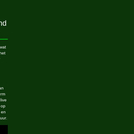
nd
 wat
het
r
an
orm
live
 op
 en
uur.