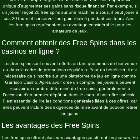
unique d'augmenter ses gains sans risque financier. Par exemple, si
un joueur reçoit 20 free spins sur une machine à sous, il peut jouer à
ces 20 tours et conserver tout gain réalisé pendant ces tours. Ainsi,
les free spins représentent un avantage considérable pour les
amateurs de jeux.
Comment obtenir des Free Spins dans les
casinos en ligne ?
Les free spins sont souvent offerts en tant que bonus de bienvenue
ou dans le cadre de promotions régulières. Pour en bénéficier, il est
nécessaire de s'inscrire sur une plateforme de jeu en ligne comme
Garrison Casino
. Après avoir créé un compte, les joueurs peuvent
recevoir un nombre déterminé de free spins, généralement à
l'occasion d'un premier dépôt ou dans le cadre d'une offre spéciale.
Il est essentiel de lire les conditions générales liées à ces offres, car
elles peuvent inclure des exigences de mise avant de pouvoir retirer
les gains.
Les avantages des Free Spins
Les free spins offrent plusieurs avantages qui attirent les joueurs. En