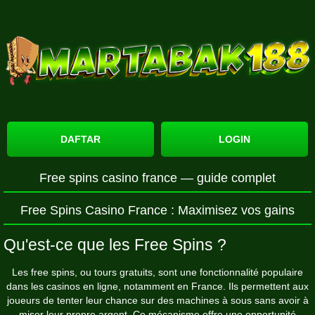
DAFTAR
LOGIN
Free spins casino france — guide complet
Free Spins Casino France : Maximisez vos gains
Qu'est-ce que les Free Spins ?
Les free spins, ou tours gratuits, sont une fonctionnalité populaire
dans les casinos en ligne, notamment en France. Ils permettent aux
joueurs de tenter leur chance sur des machines à sous sans avoir à
miser leur propre argent. Ce mécanisme offre une opportunité