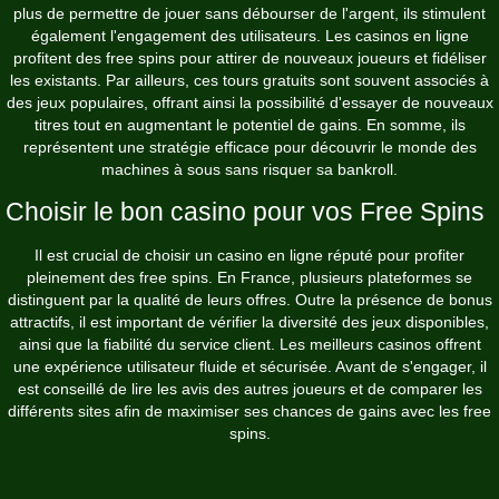
plus de permettre de jouer sans débourser de l'argent, ils stimulent
également l'engagement des utilisateurs. Les casinos en ligne
profitent des free spins pour attirer de nouveaux joueurs et fidéliser
les existants. Par ailleurs, ces tours gratuits sont souvent associés à
des jeux populaires, offrant ainsi la possibilité d'essayer de nouveaux
titres tout en augmentant le potentiel de gains. En somme, ils
représentent une stratégie efficace pour découvrir le monde des
machines à sous sans risquer sa bankroll.
Choisir le bon casino pour vos Free Spins
Il est crucial de choisir un casino en ligne réputé pour profiter
pleinement des free spins. En France, plusieurs plateformes se
distinguent par la qualité de leurs offres. Outre la présence de bonus
attractifs, il est important de vérifier la diversité des jeux disponibles,
ainsi que la fiabilité du service client. Les meilleurs casinos offrent
une expérience utilisateur fluide et sécurisée. Avant de s'engager, il
est conseillé de lire les avis des autres joueurs et de comparer les
différents sites afin de maximiser ses chances de gains avec les free
spins.