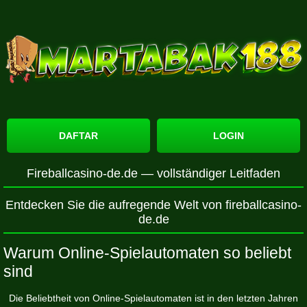
DAFTAR
LOGIN
Fireballcasino-de.de — vollständiger Leitfaden
Entdecken Sie die aufregende Welt von fireballcasino-
de.de
Warum Online-Spielautomaten so beliebt
sind
Die Beliebtheit von Online-Spielautomaten ist in den letzten Jahren