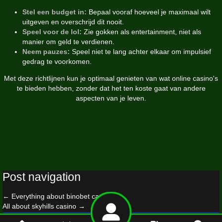
Stel een budget in:
Bepaal vooraf hoeveel je maximaal wilt
uitgeven en overschrijd dit nooit.
Speel voor de lol:
Zie gokken als entertainment, niet als
manier om geld te verdienen.
Neem pauzes:
Speel niet te lang achter elkaar om impulsief
gedrag te voorkomen.
Met deze richtlijnen kun je optimaal genieten van wat online casino's
te bieden hebben, zonder dat het ten koste gaat van andere
aspecten van je leven.
Post navigation
←
Everything about binobet casino
All about skyhills casino
→