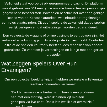
Veiligheid staat voorop bij elk gerenommeerd casino. Dit platform
maakt gebruik van SSL-encryptie om alle transacties en persoonlijke
gegevens te beschermen. Bovendien beschikt het over een geldige
licentie van de Kansspelautoriteit, wat inhoudt dat regelmatige
controles plaatsvinden. Dit geeft spelers de zekerheid dat de spellen
eerlijk verlopen en dat uitbetalingen worden gegarandeerd.
Een veelgestelde vraag is of online casino's te vertrouwen zijn. Het
antwoord is volmondig ja, mits je de juiste keuzes maakt. Controleer
altijd of de site een keurmerk heeft en lees recensies van andere
gebruikers. Zo voorkom je verrassingen en kun je met een gerust
hart spelen.
Wat Zeggen Spelers Over Hun
Ervaringen?
Om een objectief beeld te krijgen, hebben we enkele willekeurige
feedbackmomenten verzameld:
"De klantenservice is fantastisch. Toen ik een probleem
had met een storting, werd ik binnen vijf minuten
geholpen via live chat. Dat is iets wat ik niet overal zie."
– Lisa, 34 jaar