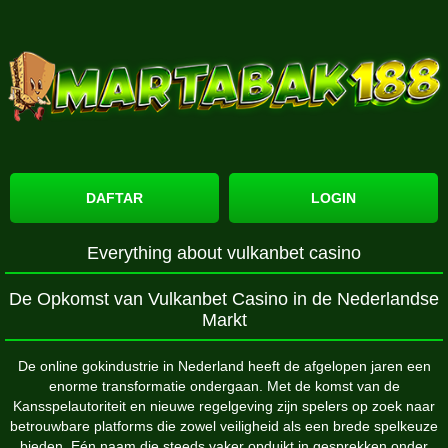
DAFTAR
LOGIN
Everything about vulkanbet casino
De Opkomst van Vulkanbet Casino in de Nederlandse
Markt
De online gokindustrie in Nederland heeft de afgelopen jaren een
enorme transformatie ondergaan. Met de komst van de
Kansspelautoriteit en nieuwe regelgeving zijn spelers op zoek naar
betrouwbare platforms die zowel veiligheid als een brede spelkeuze
bieden. Eén naam die steeds vaker opduikt in gesprekken onder