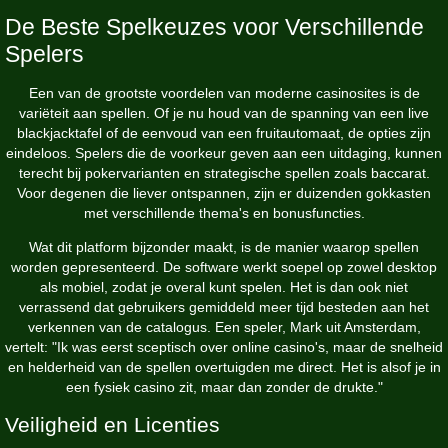
De Beste Spelkeuzes voor Verschillende
Spelers
Een van de grootste voordelen van moderne casinosites is de
variëteit aan spellen. Of je nu houd van de spanning van een live
blackjacktafel of de eenvoud van een fruitautomaat, de opties zijn
eindeloos. Spelers die de voorkeur geven aan een uitdaging, kunnen
terecht bij pokervarianten en strategische spellen zoals baccarat.
Voor degenen die liever ontspannen, zijn er duizenden gokkasten
met verschillende thema's en bonusfuncties.
Wat dit platform bijzonder maakt, is de manier waarop spellen
worden gepresenteerd. De software werkt soepel op zowel desktop
als mobiel, zodat je overal kunt spelen. Het is dan ook niet
verrassend dat gebruikers gemiddeld meer tijd besteden aan het
verkennen van de catalogus. Een speler, Mark uit Amsterdam,
vertelt: "Ik was eerst sceptisch over online casino's, maar de snelheid
en helderheid van de spellen overtuigden me direct. Het is alsof je in
een fysiek casino zit, maar dan zonder de drukte."
Veiligheid en Licenties