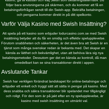
följer bara anvisningarna på skärmen, och du kommer att få en
betalningsförfrågan sendt till din Swish-app. Bekräfta betalningen,
och pengarna kommer direkt in på ditt spelkonto.
Varför Välja Kasino med Swish Insättning?
Att spela på ett kasino som erbjuder
lodurcasino.com.se
med Swish
insättning betyder att du får en smidig och effektiv spelupplevelse.
Förutom snabbheten och säkerheten, är det även bra att Swish är en
tjänst som många svenskar redan är bekanta med. Det skapar en
känsla av lätthet och bekvämlighet, utan att behöva lära sig nya
betalningsmetoder. Dessutom ger det en känsla av kontroll, då man
omedelbart kan se sina transaktioner direkt i appen.
Avslutande Tankar
Swish har verkligen förändrat landskapet för online-betalningar och
erbjuder ett enkelt och tryggt sätt att sätta in pengar på kasino. Med
dess snabba och säkra transaktioner blir spelandet mer tillgängligt
och roligt. För den som är på jakt efter en ny spelupplevelse, är
kasino med swish insättning en utmärkt val.