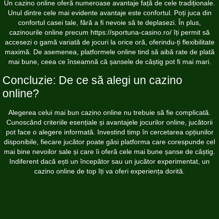
Un cazino online oferă numeroase avantaje față de cele tradiționale.
Unul dintre cele mai evidente avantaje este confortul. Poți juca din
confortul casei tale, fără a fi nevoie să te deplasezi. În plus,
cazinourile online precum
https://sportuna-casino.ro/
îți permit să
accesezi o gamă variată de jocuri la orice oră, oferindu-ți flexibilitate
maximă. De asemenea, platformele online tind să aibă rate de plată
mai bune, ceea ce înseamnă că șansele de câștig pot fi mai mari.
Concluzie: De ce să alegi un cazino
online?
Alegerea celui mai bun cazino online nu trebuie să fie complicată.
Cunoscând criteriile esențiale și avantajele jocurilor online, jucătorii
pot face o alegere informată. Investind timp în cercetarea opțiunilor
disponibile, fiecare jucător poate găsi platforma care corespunde cel
mai bine nevoilor sale și care îi oferă cele mai bune șanse de câștig.
Indiferent dacă ești un începător sau un jucător experimentat, un
cazino online de top îți va oferi experiența dorită.