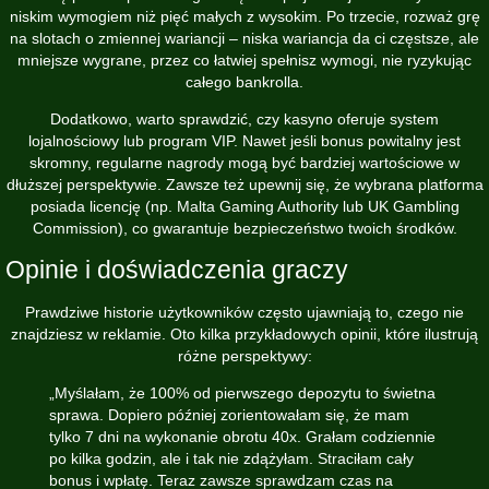
niskim wymogiem niż pięć małych z wysokim. Po trzecie, rozważ grę
na slotach o zmiennej wariancji – niska wariancja da ci częstsze, ale
mniejsze wygrane, przez co łatwiej spełnisz wymogi, nie ryzykując
całego bankrolla.
Dodatkowo, warto sprawdzić, czy kasyno oferuje system
lojalnościowy lub program VIP. Nawet jeśli bonus powitalny jest
skromny, regularne nagrody mogą być bardziej wartościowe w
dłuższej perspektywie. Zawsze też upewnij się, że wybrana platforma
posiada licencję (np. Malta Gaming Authority lub UK Gambling
Commission), co gwarantuje bezpieczeństwo twoich środków.
Opinie i doświadczenia graczy
Prawdziwe historie użytkowników często ujawniają to, czego nie
znajdziesz w reklamie. Oto kilka przykładowych opinii, które ilustrują
różne perspektywy:
„Myślałam, że 100% od pierwszego depozytu to świetna
sprawa. Dopiero później zorientowałam się, że mam
tylko 7 dni na wykonanie obrotu 40x. Grałam codziennie
po kilka godzin, ale i tak nie zdążyłam. Straciłam cały
bonus i wpłatę. Teraz zawsze sprawdzam czas na