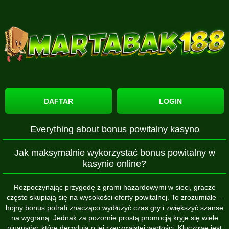
DAFTAR
LOGIN
Everything about bonus powitalny kasyno
Jak maksymalnie wykorzystać bonus powitalny w
kasynie online?
Rozpoczynając przygodę z grami hazardowymi w sieci, gracze
często skupiają się na wysokości oferty powitalnej. To zrozumiałe –
hojny bonus potrafi znacząco wydłużyć czas gry i zwiększyć szanse
na wygraną. Jednak za pozornie prostą promocją kryje się wiele
niuansów, które decydują o jej rzeczywistej wartości. Kluczowe jest