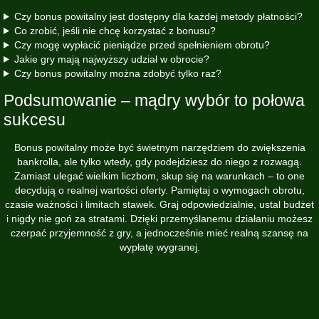
Czy bonus powitalny jest dostępny dla każdej metody płatności?
Co zrobić, jeśli nie chcę korzystać z bonusu?
Czy mogę wypłacić pieniądze przed spełnieniem obrotu?
Jakie gry mają najwyższy udział w obrocie?
Czy bonus powitalny można zdobyć tylko raz?
Podsumowanie – mądry wybór to połowa
sukcesu
Bonus powitalny może być świetnym narzędziem do zwiększenia
bankrolla, ale tylko wtedy, gdy podejdziesz do niego z rozwagą.
Zamiast ulegać wielkim liczbom, skup się na warunkach – to one
decydują o realnej wartości oferty. Pamiętaj o wymogach obrotu,
czasie ważności i limitach stawek. Graj odpowiedzialnie, ustal budżet
i nigdy nie goń za stratami. Dzięki przemyślanemu działaniu możesz
czerpać przyjemność z gry, a jednocześnie mieć realną szansę na
wypłatę wygranej.