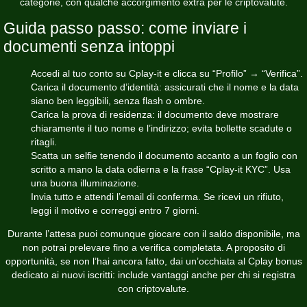
categorie, con qualche accorgimento extra per le criptovalute.
Guida passo passo: come inviare i
documenti senza intoppi
Accedi al tuo conto su Cplay-it e clicca su “Profilo” → “Verifica”.
Carica il documento d’identità: assicurati che il nome e la data
siano ben leggibili, senza flash o ombre.
Carica la prova di residenza: il documento deve mostrare
chiaramente il tuo nome e l’indirizzo; evita bollette scadute o
ritagli.
Scatta un selfie tenendo il documento accanto a un foglio con
scritto a mano la data odierna e la frase “Cplay-it KYC”. Usa
una buona illuminazione.
Invia tutto e attendi l’email di conferma. Se ricevi un rifiuto,
leggi il motivo e correggi entro 7 giorni.
Durante l’attesa puoi comunque giocare con il saldo disponibile, ma
non potrai prelevare fino a verifica completata. A proposito di
opportunità, se non l’hai ancora fatto, dai un’occhiata al
Cplay bonus
dedicato ai nuovi iscritti: include vantaggi anche per chi si registra
con criptovalute.