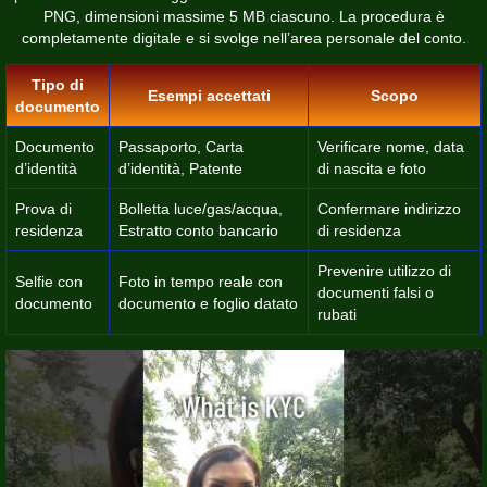
PNG, dimensioni massime 5 MB ciascuno. La procedura è
completamente digitale e si svolge nell’area personale del conto.
Tipo di
Esempi accettati
Scopo
documento
Documento
Passaporto, Carta
Verificare nome, data
d’identità
d’identità, Patente
di nascita e foto
Prova di
Bolletta luce/gas/acqua,
Confermare indirizzo
residenza
Estratto conto bancario
di residenza
Prevenire utilizzo di
Selfie con
Foto in tempo reale con
documenti falsi o
documento
documento e foglio datato
rubati