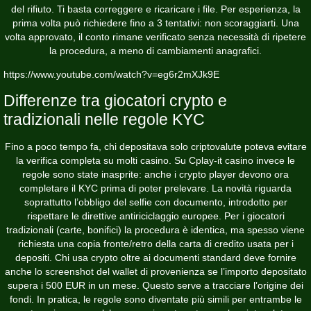
del rifiuto. Ti basta correggere e ricaricare i file. Per esperienza, la
prima volta può richiedere fino a 3 tentativi: non scoraggiarti. Una
volta approvato, il conto rimane verificato senza necessità di ripetere
la procedura, a meno di cambiamenti anagrafici.
https://www.youtube.com/watch?v=eg6r2mXJk9E
Differenze tra giocatori crypto e
tradizionali nelle regole KYC
Fino a poco tempo fa, chi depositava solo criptovalute poteva evitare
la verifica completa su molti casino. Su Cplay-it casino invece le
regole sono state inasprite: anche i crypto player devono ora
completare il KYC prima di poter prelevare. La novità riguarda
soprattutto l’obbligo del selfie con documento, introdotto per
rispettare le direttive antiriciclaggio europee. Per i giocatori
tradizionali (carte, bonifici) la procedura è identica, ma spesso viene
richiesta una copia fronte/retro della carta di credito usata per i
depositi. Chi usa crypto oltre ai documenti standard deve fornire
anche lo screenshot del wallet di provenienza se l’importo depositato
supera i 500 EUR in un mese. Questo serve a tracciare l’origine dei
fondi. In pratica, le regole sono diventate più simili per entrambe le