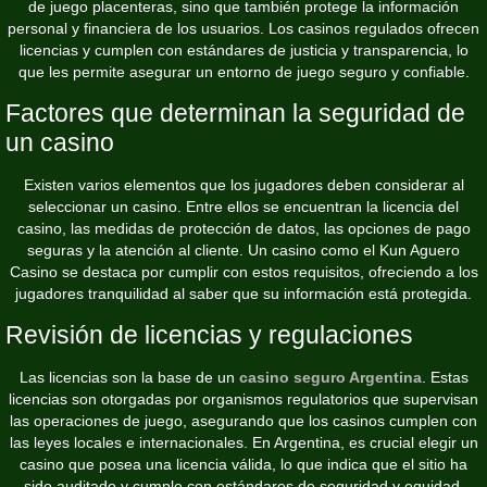
de juego placenteras, sino que también protege la información
personal y financiera de los usuarios. Los casinos regulados ofrecen
licencias y cumplen con estándares de justicia y transparencia, lo
que les permite asegurar un entorno de juego seguro y confiable.
Factores que determinan la seguridad de
un casino
Existen varios elementos que los jugadores deben considerar al
seleccionar un casino. Entre ellos se encuentran la licencia del
casino, las medidas de protección de datos, las opciones de pago
seguras y la atención al cliente. Un casino como el
Kun Aguero
Casino
se destaca por cumplir con estos requisitos, ofreciendo a los
jugadores tranquilidad al saber que su información está protegida.
Revisión de licencias y regulaciones
Las licencias son la base de un
casino seguro Argentina
. Estas
licencias son otorgadas por organismos regulatorios que supervisan
las operaciones de juego, asegurando que los casinos cumplen con
las leyes locales e internacionales. En Argentina, es crucial elegir un
casino que posea una licencia válida, lo que indica que el sitio ha
sido auditado y cumple con estándares de seguridad y equidad.