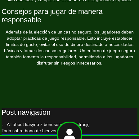
Consejos para jugar de manera
responsable
Además de la elección de un casino seguro, los jugadores deben
adoptar prácticas de juego responsable. Esto incluye establecer
límites de gasto, evitar el uso de dinero destinado a necesidades
básicas y tomar descansos regulares. Un entorno de juego seguro
también fomenta la responsabilidad, permitiendo a los jugadores
disfrutar sin riesgos innecesarios.
Post navigation
←
All about kasyno z bonusem za rejestrację
Todo sobre bono de bienvenida casino
→