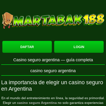
DAFTAR
LOGIN
Casino seguro argentina — guía completa
casino seguro argentina
La importancia de elegir un casino seguro
en Argentina
En el mundo del entretenimiento en línea, la seguridad es primordial.
Elegir un
casino seguro Argentina
no solo garantiza experiencias