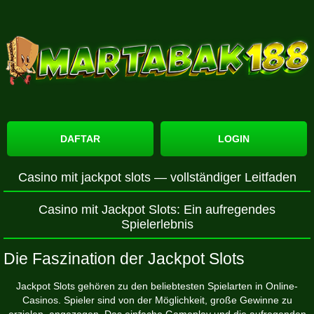
DAFTAR
LOGIN
Casino mit jackpot slots — vollständiger Leitfaden
Casino mit Jackpot Slots: Ein aufregendes
Spielerlebnis
Die Faszination der Jackpot Slots
Jackpot Slots gehören zu den beliebtesten Spielarten in Online-
Casinos. Spieler sind von der Möglichkeit, große Gewinne zu
erzielen, angezogen. Das einfache Gameplay und die aufregenden