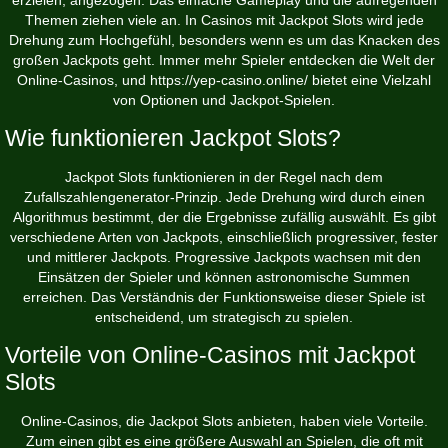
Themen ziehen viele an. In Casinos mit Jackpot Slots wird jede
Drehung zum Hochgefühl, besonders wenn es um das Knacken des
großen Jackpots geht. Immer mehr Spieler entdecken die Welt der
Online-Casinos, und
https://yep-casino.online/
bietet eine Vielzahl
von Optionen und Jackpot-Spielen.
Wie funktionieren Jackpot Slots?
Jackpot Slots funktionieren in der Regel nach dem
Zufallszahlengenerator-Prinzip. Jede Drehung wird durch einen
Algorithmus bestimmt, der die Ergebnisse zufällig auswählt. Es gibt
verschiedene Arten von Jackpots, einschließlich progressiver, fester
und mittlerer Jackpots. Progressive Jackpots wachsen mit den
Einsätzen der Spieler und können astronomische Summen
erreichen. Das Verständnis der Funktionsweise dieser Spiele ist
entscheidend, um strategisch zu spielen.
Vorteile von Online-Casinos mit Jackpot
Slots
Online-Casinos, die Jackpot Slots anbieten, haben viele Vorteile.
Zum einen gibt es eine größere Auswahl an Spielen, die oft mit