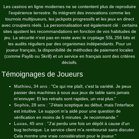
Les casinos en ligne modernes ne se contentent plus de reproduire
l'expérience terrestre. Ils intègrent des innovations comme les
tournois multijoueurs, les jackpots progressifs et les jeux en direct
avec croupiers réels. La personnalisation est également clé : certains
sites ajustent les recommandations en fonction de vos habitudes de
jeu. La sécurité n'est pas en reste avec le cryptage SSL 256 bits et
les audits réguliers par des organismes indépendants. Pour un
joueur français, la disponibilité de méthodes de paiement locales
(comme Paylib ou Skrill) et un service en français sont des critères
décisifs.
Témoignages de Joueurs
Mathieu, 34 ans
: "Ce qui me plaît, c'est la variété. Je peux
passer des machines à sous aux jeux de table sans jamais
m'ennuyer. Et les retraits sont rapides, un vrai plus."
Sophie, 28 ans
: "J'étais sceptique au début, mais l'interface
est intuitive. Le support m'a aidé pour une question de
vérification en moins de 5 minutes. Je recommande."
Lucas, 45 ans
: "J'ai perdu une fois un dépôt à cause d'un
bug technique. Le service client m'a remboursé sans discuter.
Cela montre une vraie considération pour le joueur."