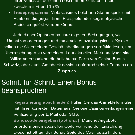
Ihrer Verluste über einen bestimmten Zeitraum, meist
zwischen 5 % und 15 %.
Treueprogramme:
Viele Casinos belohnen Stammspieler mit
Punkten, die gegen Boni, Freispiele oder sogar physische
Preise eingelöst werden können.
Jede dieser Optionen hat ihre eigenen Bedingungen, wie
Umsatzanforderungen und maximale Auszahlungslimits. Spieler
sollten die Allgemeinen Geschäftsbedingungen sorgfältig lesen, um
Überraschungen zu vermeiden. Laut aktuellen Marktanalysen sind
Willkommenspakete die beliebteste Form von Casino Bonus
Schweiz, aber auch Cashback gewinnt aufgrund seiner Fairness an
Zuspruch.
Schritt-für-Schritt: Einen Bonus
beanspruchen
Registrierung abschließen:
Füllen Sie das Anmeldeformular
mit Ihren korrekten Daten aus. Seriöse Casinos verlangen eine
Verifizierung per E-Mail oder SMS.
Bonuscode eingeben (optional):
Manche Angebote
erfordern einen speziellen Code während der Einzahlung.
Dieser ist oft auf der Bonus-Seite des Casinos zu finden.