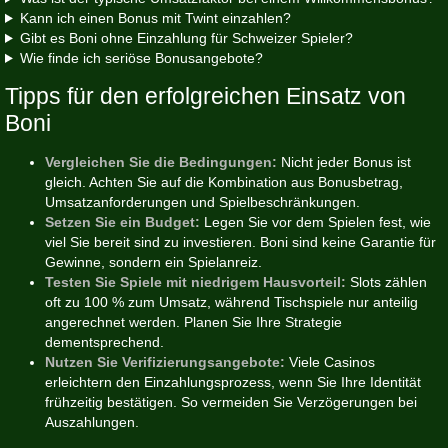
Kann ich einen Bonus mit Twint einzahlen?
Gibt es Boni ohne Einzahlung für Schweizer Spieler?
Wie finde ich seriöse Bonusangebote?
Tipps für den erfolgreichen Einsatz von
Boni
Vergleichen Sie die Bedingungen:
Nicht jeder Bonus ist
gleich. Achten Sie auf die Kombination aus Bonusbetrag,
Umsatzanforderungen und Spielbeschränkungen.
Setzen Sie ein Budget:
Legen Sie vor dem Spielen fest, wie
viel Sie bereit sind zu investieren. Boni sind keine Garantie für
Gewinne, sondern ein Spielanreiz.
Testen Sie Spiele mit niedrigem Hausvorteil:
Slots zählen
oft zu 100 % zum Umsatz, während Tischspiele nur anteilig
angerechnet werden. Planen Sie Ihre Strategie
dementsprechend.
Nutzen Sie Verifizierungsangebote:
Viele Casinos
erleichtern den Einzahlungsprozess, wenn Sie Ihre Identität
frühzeitig bestätigen. So vermeiden Sie Verzögerungen bei
Auszahlungen.