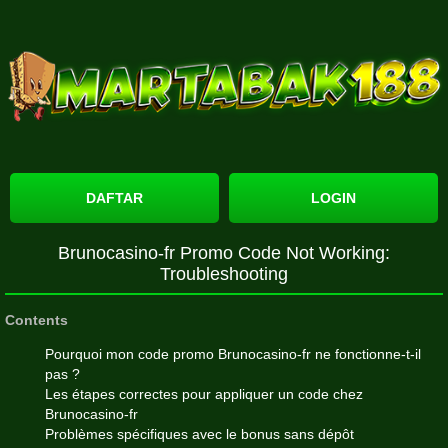
DAFTAR
LOGIN
Brunocasino-fr Promo Code Not Working:
Troubleshooting
Contents
Pourquoi mon code promo Brunocasino-fr ne fonctionne-t-il
pas ?
Les étapes correctes pour appliquer un code chez
Brunocasino-fr
Problèmes spécifiques avec le bonus sans dépôt