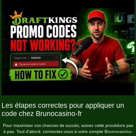
Les étapes correctes pour appliquer un
code chez Brunocasino-fr
Pour maximiser vos chances de succès, suivez cette procédure pas
à pas. Tout d'abord, connectez-vous à votre compte
Brunocasino-