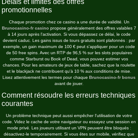
Délais et limites des offres
promotionnelles
Chaque promotion chez ce casino a une durée de validité. Un
Brunocasino-fr casino
propose généralement des offres valables 7
à 14 jours après l'activation. Si vous dépassez ce délai, le code
devient caduc. Les gains issus de tours gratuits sont plafonnés : par
exemple, un gain maximum de 100 € peut s'appliquer pour un code
de 50 free spins. Avec un RTP de 96,5 % sur les slots populaires
comme Starburst ou Book of Dead, vous pouvez estimer vos
chances. Pour les amateurs de jeux de table, sachez que la roulette
et le blackjack ne contribuent qu'à 10 % aux conditions de mise.
Lisez attentivement les termes pour chaque
Brunocasino-fr bonus
avant de jouer.
Comment résoudre les erreurs techniques
courantes
Un problème technique peut aussi empêcher l'utilisation de votre
code. Videz le cache de votre navigateur ou essayez une session en
mode privé. Les joueurs utilisant un VPN peuvent être bloqués :
désactivez-le temporairement. Si vous êtes sur mobile, vérifiez que