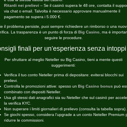
Ritardi nei prelievi
– Se il casinò supera le 48 ore, contatta il suppo
via chat o email. Talvolta è necessario approvare manualmente il
pagamento se supera i 5.000 €.
e il problema persiste, puoi sempre richiedere un rimborso o una nuo
rifica. La trasparenza è un punto di forza di
Big Casino
, ma è importa
seguire le procedure.
nsigli finali per un’esperienza senza intoppi
Per sfruttare al meglio Neteller su Big Casino, tieni a mente questi
suggerimenti:
Verifica il tuo conto Neteller prima di depositare: eviterai blocchi sui
prelievi.
Controlla le promozioni attive: spesso un
Big Casino bonus
può es
combinato con depositi Neteller.
Usa gli stessi dati anagrafici sia su Neteller che sul casinò per accel
la verifica KYC.
Non superare i limiti giornalieri di prelievo (consulta la tabella sopra).
Se giochi spesso, considera l’upgrade a un conto Neteller Premium 
ridurre le commissioni.