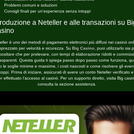
Problemi comuni e soluzioni
Consigli finali per un’esperienza senza intoppi
troduzione a Neteller e alle transazioni su Bi
sino
eller è uno dei metodi di pagamento elettronici più diffusi nei casinò onl
pprezzato per velocità e sicurezza. Su
Big Casino
, puoi utilizzarlo sia 
ositare che per prelevare, con tempi di elaborazione ridotti e commiss
rasparenti. Questa guida ti spiega passo dopo passo come funziona, qua
 le soglie minime e massime, i costi nascosti e come risolvere gli even
toppi. Prima di iniziare, assicurati di avere un conto Neteller verificato e
r effettuato l’accesso al casinò. Per un supporto diretto, visita
Big casi
consulta la sezione assistenza.