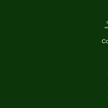
S
ve
Co