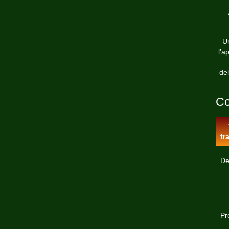
Un
l’a
de
Co
tr
De
Pr