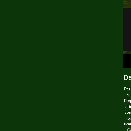
De
Per
su
l’i
la 
sen
p
liv
C