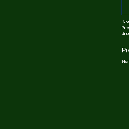
Not
Prem
di 
Pr
Nono