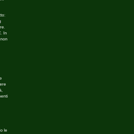
to:
g
re.
. In
o non
e
gere
à,
menti
o le