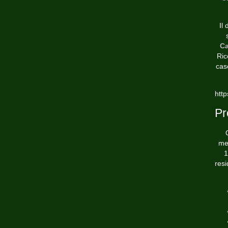
Il
Ca
Ric
caso
htt
Pr
met
1
resi