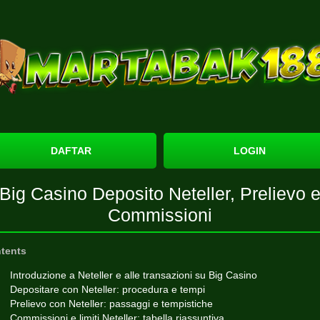
DAFTAR
LOGIN
Big Casino Deposito Neteller, Prelievo 
Commissioni
tents
Introduzione a Neteller e alle transazioni su Big Casino
Depositare con Neteller: procedura e tempi
Prelievo con Neteller: passaggi e tempistiche
Commissioni e limiti Neteller: tabella riassuntiva