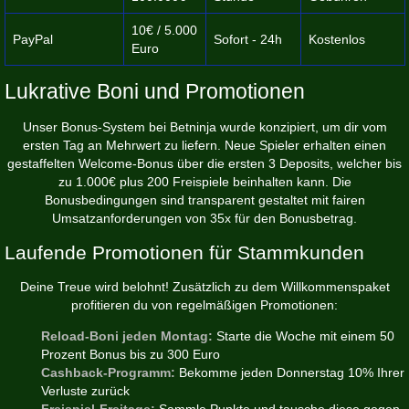
10€ / 5.000
PayPal
Sofort - 24h
Kostenlos
Euro
Lukrative Boni und Promotionen
Unser Bonus-System bei Betninja wurde konzipiert, um dir vom
ersten Tag an Mehrwert zu liefern. Neue Spieler erhalten einen
gestaffelten Welcome-Bonus über die ersten 3 Deposits, welcher bis
zu 1.000€ plus 200 Freispiele beinhalten kann. Die
Bonusbedingungen sind transparent gestaltet mit fairen
Umsatzanforderungen von 35x für den Bonusbetrag.
Laufende Promotionen für Stammkunden
Deine Treue wird belohnt! Zusätzlich zu dem Willkommenspaket
profitieren du von regelmäßigen Promotionen:
Reload-Boni jeden Montag:
Starte die Woche mit einem 50
Prozent Bonus bis zu 300 Euro
Cashback-Programm:
Bekomme jeden Donnerstag 10% Ihrer
Verluste zurück
Freispiel-Freitage:
Sammle Punkte und tausche diese gegen