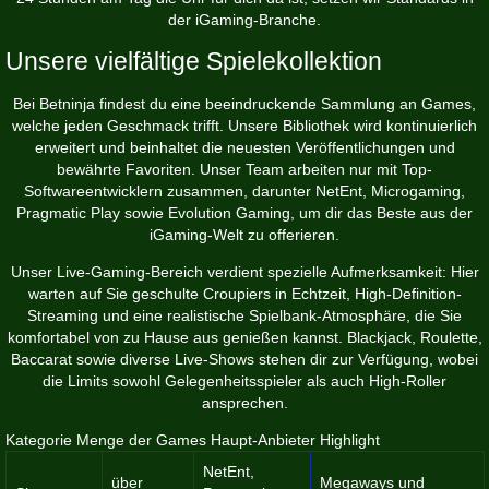
der iGaming-Branche.
Unsere vielfältige Spielekollektion
Bei Betninja findest du eine beeindruckende Sammlung an Games,
welche jeden Geschmack trifft. Unsere Bibliothek wird kontinuierlich
erweitert und beinhaltet die neuesten Veröffentlichungen und
bewährte Favoriten. Unser Team arbeiten nur mit Top-
Softwareentwicklern zusammen, darunter NetEnt, Microgaming,
Pragmatic Play sowie Evolution Gaming, um dir das Beste aus der
iGaming-Welt zu offerieren.
Unser Live-Gaming-Bereich verdient spezielle Aufmerksamkeit: Hier
warten auf Sie geschulte Croupiers in Echtzeit, High-Definition-
Streaming und eine realistische Spielbank-Atmosphäre, die Sie
komfortabel von zu Hause aus genießen kannst. Blackjack, Roulette,
Baccarat sowie diverse Live-Shows stehen dir zur Verfügung, wobei
die Limits sowohl Gelegenheitsspieler als auch High-Roller
ansprechen.
Kategorie Menge der Games Haupt-Anbieter Highlight
NetEnt,
über
Megaways und