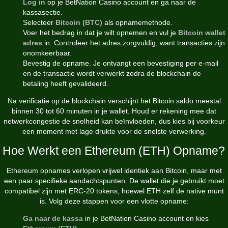
Log in
op je BetNation Casino account en ga naar de
kassasectie.
Selecteer
Bitcoin (BTC)
als opnamemethode.
Voer het bedrag in dat je wilt opnemen en vul je
Bitcoin wallet
adres
in. Controleer het adres zorgvuldig, want transacties zijn
onomkeerbaar.
Bevestig de opname. Je ontvangt een bevestiging per e-mail
en de transactie wordt verwerkt zodra de blockchain de
betaling heeft gevalideerd.
Na verificatie op de blockchain verschijnt het Bitcoin saldo meestal
binnen 30 tot 60 minuten in je wallet. Houd er rekening mee dat
netwerkcongestie de snelheid kan beïnvloeden, dus kies bij voorkeur
een moment met lage drukte voor de snelste verwerking.
Hoe Werkt een Ethereum (ETH) Opname?
Ethereum opnames verlopen vrijwel identiek aan Bitcoin, maar met
een paar specifieke aandachtspunten. De wallet die je gebruikt moet
compatibel zijn met ERC-20 tokens, hoewel ETH zelf de native munt
is. Volg deze stappen voor een vlotte opname:
Ga naar de kassa
in je BetNation Casino account en kies