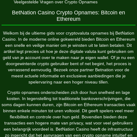
Veelgestelde Vragen over Crypto Opnames
BetNation Casino Crypto Opnames: Bitcoin en
Ethereum
Welkom bij de ultieme gids voor cryptovaluta opnames bij BetNation
Casino. In de moderne online gokwereld bieden Bitcoin en Ethereum
een snelle en veilige manier om je winsten uit te laten betalen. Dit
artikel legt precies uit hoe je deze digitale valuta kunt gebruiken om
geld van je account over te maken naar je eigen wallet. Of je nu een
doorgewinterde crypto gebruiker bent of net begint, het proces is
verrassend eenvoudig. Bezoek onze partner
Betnation
voor de
meest actuele informatie en exclusieve aanbiedingen die je
spelervaring naar een hoger niveau tillen.
Crypto opnames onderscheiden zich door hun snelheid en lage
kosten. In tegenstelling tot traditionele bankoverschrijvingen, die
soms dagen kunnen duren, zijn Bitcoin en Ethereum transacties vaak
binnen enkele minuten tot uren voltooid. Dit geeft spelers veel meer
flexibiliteit en controle over hun geld. Bovendien bieden deze
transacties een hogere mate van privacy, wat voor veel gebruikers
een belangrijk voordeel is. BetNation Casino heeft de infrastructuur
zo ingericht dat het aanvragen van een crypto opname intuïtief en