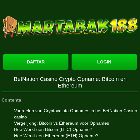
DAFTAR
LOGIN
BetNation Casino Crypto Opname: Bitcoin en
Ethereum
Contents
Voordelen van Cryptovaluta Opnames in het BetNation Casino
casino
Vergelijking: Bitcoin vs Ethereum voor Opnames
Hoe Werkt een Bitcoin (BTC) Opname?
Hoe Werkt een Ethereum (ETH) Opname?