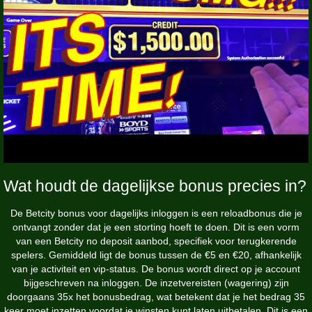
Wat houdt de dagelijkse bonus precies in?
De Betcity bonus voor dagelijks inloggen is een reloadbonus die je
ontvangt zonder dat je een storting hoeft te doen. Dit is een vorm
van een Betcity no deposit aanbod, specifiek voor terugkerende
spelers. Gemiddeld ligt de bonus tussen de €5 en €20, afhankelijk
van je activiteit en vip-status. De bonus wordt direct op je account
bijgeschreven na inloggen. De inzetvereisten (wagering) zijn
doorgaans 35x het bonusbedrag, wat betekent dat je het bedrag 35
keer moet inzetten voordat je winsten kunt laten uitbetalen. Dit is een