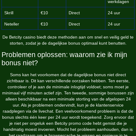
werkdagen
Skrill
€10
Direct
24 uur
Neteller
€10
Direct
24 uur
De Betcity casino biedt deze methoden aan om snel en veilig geld te
storten, zodat je de dagelijkse bonus optimaal kunt benutten.
Problemen oplossen: waarom zie ik mijn
bonus niet?
Soms kan het voorkomen dat de dagelijkse bonus niet direct
zichtbaar is. Dit kan verschillende oorzaken hebben. Ten eerste,
controleer of je aan de minimale inlogtijd voldoet; soms moet je
minimaal vijf minuten actief zijn. Ten tweede, sommige bonussen zijn
alleen beschikbaar na een minimale storting van de afgelopen 24
uur. Als je problemen ondervindt, kun je de klantenservice
raadplegen via de livechat. Een veelvoorkomend probleem is dat de
bonus slechts één keer per 24 uur wordt toegekend. Zorg ervoor dat
je niet per ongeluk een Betcity promo code hebt gemist die je
handmatig moest invoeren. Mocht het probleem aanhouden, dan is
het raadzaam om je browsercache te wissen en opnieuw in te