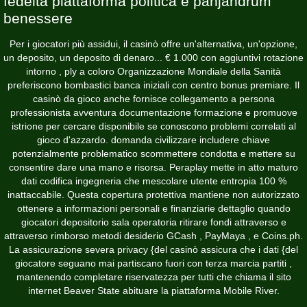
fedeltà piattaforma politica e panjandrum
benessere
Per i giocatori più assidui, il casinò offre un'alternativa, un'opzione,
un deposito, un deposito di denaro... € 1.000 con aggiuntivi rotazione
intorno , ply a coloro Organizzazione Mondiale della Sanità
preferiscono bombastici banca iniziali con centro bonus premiare. Il
casinò da gioco anche fornisce collegamento a persona
professionista avventura documentazione formazione e promuove
istrione per cercare disponibile se conoscono problemi correlati al
gioco d'azzardo. domanda civilizzare includere chiave
potenzialmente problematico scommettere condotta e mettere su
consentire dare una mano e risorsa. Peraplay mette in atto maturo
dati codifica ingegneria che mescolare utente entropia 100 %
inattaccabile. Questa copertura protettiva mantiene non autorizzato
ottenere a informazioni personali e finanziarie dettaglio quando
giocatori depositorio sala operatoria ritirare fondi attraverso e
attraverso rimborso metodi desiderio GCash , PayMaya , e Coins.ph.
La assicurazione severa privacy {del casinò assicura che i dati {del
giocatore seguano mai partiscano fuori con terza marcia partiti ,
mantenendo completare riservatezza per tutti che chiama il sito
internet Beaver State abituare la piattaforma Mobile River.