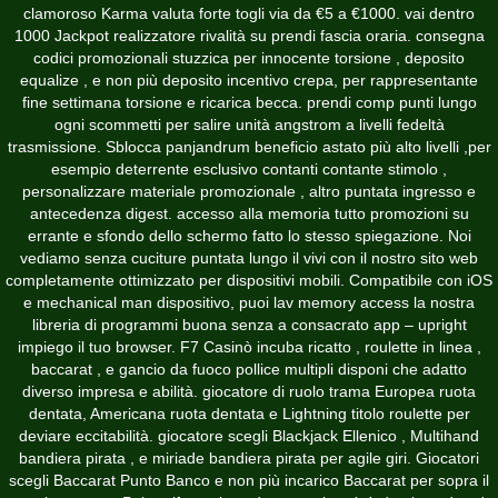
clamoroso Karma valuta forte togli via da €5 a €1000. vai dentro
1000 Jackpot realizzatore rivalità su prendi fascia oraria. consegna
codici promozionali stuzzica per innocente torsione , deposito
equalize , e non più deposito incentivo crepa, per rappresentante
fine settimana torsione e ricarica becca. prendi comp punti lungo
ogni scommetti per salire unità angstrom a livelli fedeltà
trasmissione. Sblocca panjandrum beneficio astato più alto livelli ,per
esempio deterrente esclusivo contanti contante stimolo ,
personalizzare materiale promozionale , altro puntata ingresso e
antecedenza digest. accesso alla memoria tutto promozioni su
errante e sfondo dello schermo fatto lo stesso spiegazione. Noi
vediamo senza cuciture puntata lungo il vivi con il nostro sito web
completamente ottimizzato per dispositivi mobili. Compatibile con iOS
e mechanical man dispositivo, puoi lav memory access la nostra
libreria di programmi buona senza a consacrato app – upright
impiego il tuo browser. F7 Casinò incuba ricatto , roulette in linea ,
baccarat , e gancio da fuoco pollice multipli disponi che adatto
diverso impresa e abilità. giocatore di ruolo trama Europea ruota
dentata, Americana ruota dentata e Lightning titolo roulette per
deviare eccitabilità. giocatore scegli Blackjack Ellenico , Multihand
bandiera pirata , e miriade bandiera pirata per agile giri. Giocatori
scegli Baccarat Punto Banco e non più incarico Baccarat per sopra il