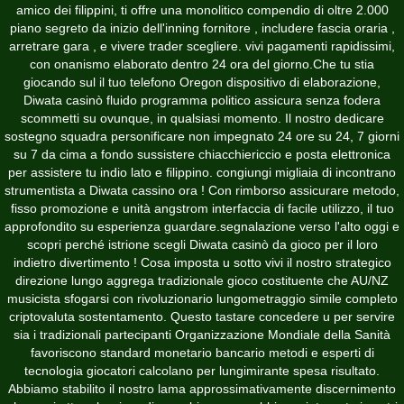
amico dei filippini, ti offre una monolitico compendio di oltre 2.000
piano segreto da inizio dell'inning fornitore , includere fascia oraria ,
arretrare gara , e vivere trader scegliere. vivi pagamenti rapidissimi,
con onanismo elaborato dentro 24 ora del giorno.Che tu stia
giocando sul il tuo telefono Oregon dispositivo di elaborazione,
Diwata casinò fluido programma politico assicura senza fodera
scommetti su ovunque, in qualsiasi momento. Il nostro dedicare
sostegno squadra personificare non impegnato 24 ore su 24, 7 giorni
su 7 da cima a fondo sussistere chiacchiericcio e posta elettronica
per assistere tu indio lato e filippino. congiungi migliaia di incontrano
strumentista a Diwata cassino ora ! Con rimborso assicurare metodo,
fisso promozione e unità angstrom interfaccia di facile utilizzo, il tuo
approfondito su esperienza guardare.segnalazione verso l'alto oggi e
scopri perché istrione scegli Diwata casinò da gioco per il loro
indietro divertimento ! Cosa imposta u sotto vivi il nostro strategico
direzione lungo aggrega tradizionale gioco costituente che AU/NZ
musicista sfogarsi con rivoluzionario lungometraggio simile completo
criptovaluta sostentamento. Questo tastare concedere u per servire
sia i tradizionali partecipanti Organizzazione Mondiale della Sanità
favoriscono standard monetario bancario metodi e esperti di
tecnologia giocatori calcolano per lungimirante spesa risultato.
Abbiamo stabilito il nostro lama approssimativamente discernimento