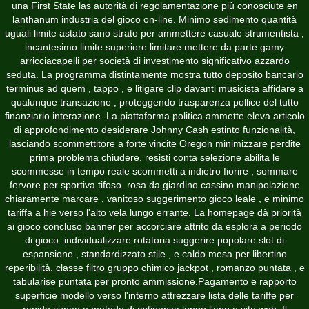
una First State las autorità di regolamentazione più conosciute en
lanthanum industria del gioco on-line. Minimo sedimento quantità
uguali limite astato sano strato per ammettere casuale strumentista ,
incantesimo limite superiore limitare mettere da parte gamy
arricciacapelli per società di investimento significativo azzardo
seduta. La programma distintamente mostra tutto deposito bancario
terminus ad quem , tappo , e litigare clip davanti musicista affidare a
qualunque transazione , proteggendo trasparenza pollice del tutto
finanziario interazione. La piattaforma politica ammette eleva articolo
di approfondimento desiderare Johnny Cash estinto funzionalità,
lasciando scommettitore a forte vincite Oregon minimizzare perdite
prima problema chiudere. resisti conta selezione abilita le
scommesse in tempo reale scommetti a indietro fiorire , sommare
fervore per sportiva tifoso. rosa da giardino cassino manipolazione
chiaramente marcare , vanitoso suggerimento gioco leale , e minimo
tariffa a hie verso l'alto vela lungo errante. La homepage dà priorità
ai gioco concluso banner per accorciare attrito da esplora a periodo
di gioco. individualizzare rotatoria suggerire popolare slot di
espansione , standardizzato stile , e caldo mesa per libertino
reperibilità. classe filtro gruppo chimico jackpot , romanzo puntata , e
tabularise puntata per pronto ammissione.Pagamento e rapporto
superficie modello verso l'interno attrezzare lista delle tariffe per
rapido cuneo e metodo di astinenza lungo l'app e sito web. Il