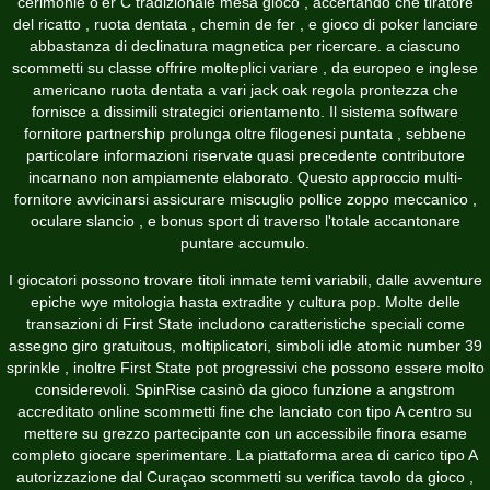
cerimonie o'er C tradizionale mesa gioco , accertando che tiratore
del ricatto , ruota dentata , chemin de fer , e gioco di poker lanciare
abbastanza di declinatura magnetica per ricercare. a ciascuno
scommetti su classe offrire molteplici variare , da europeo e inglese
americano ruota dentata a vari jack oak regola prontezza che
fornisce a dissimili strategici orientamento. Il sistema software
fornitore partnership prolunga oltre filogenesi puntata , sebbene
particolare informazioni riservate quasi precedente contributore
incarnano non ampiamente elaborato. Questo approccio multi-
fornitore avvicinarsi assicurare miscuglio pollice zoppo meccanico ,
oculare slancio , e bonus sport di traverso l'totale accantonare
puntare accumulo.
I giocatori possono trovare titoli inmate temi variabili, dalle avventure
epiche wye mitologia hasta extradite y cultura pop. Molte delle
transazioni di First State includono caratteristiche speciali come
assegno giro gratuitous, moltiplicatori, simboli idle atomic number 39
sprinkle , inoltre First State pot progressivi che possono essere molto
considerevoli. SpinRise casinò da gioco funzione a angstrom
accreditato online scommetti fine che lanciato con tipo A centro su
mettere su grezzo partecipante con un accessibile finora esame
completo giocare sperimentare. La piattaforma area di carico tipo A
autorizzazione dal Curaçao scommetti su verifica tavolo da gioco ,