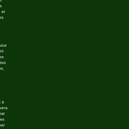
t
s
 et
es
vice
nt
des
nées
ns,
r
t à
uvera
iat
des
ner