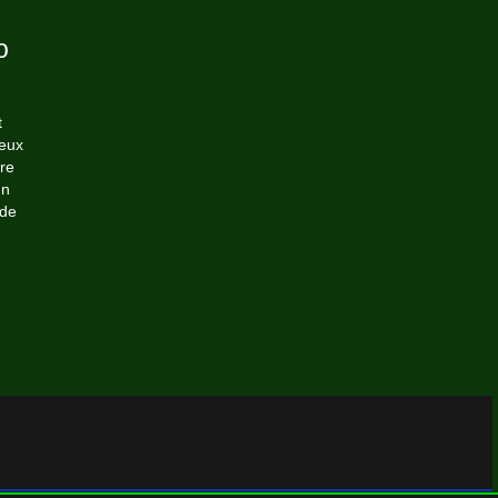
o
t
jeux
dre
un
 de