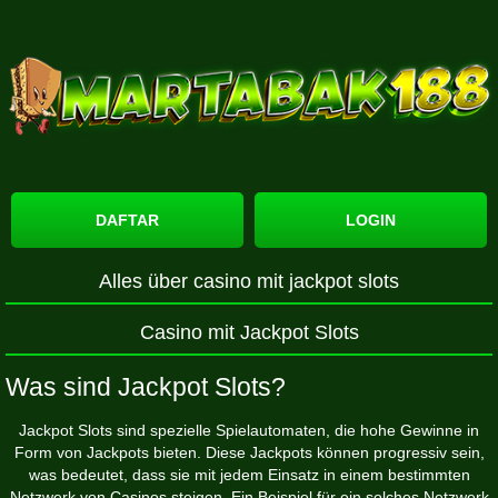
DAFTAR
LOGIN
Alles über casino mit jackpot slots
Casino mit Jackpot Slots
Was sind Jackpot Slots?
Jackpot Slots sind spezielle Spielautomaten, die hohe Gewinne in
Form von Jackpots bieten. Diese Jackpots können progressiv sein,
was bedeutet, dass sie mit jedem Einsatz in einem bestimmten
Netzwerk von Casinos steigen. Ein Beispiel für ein solches Netzwerk