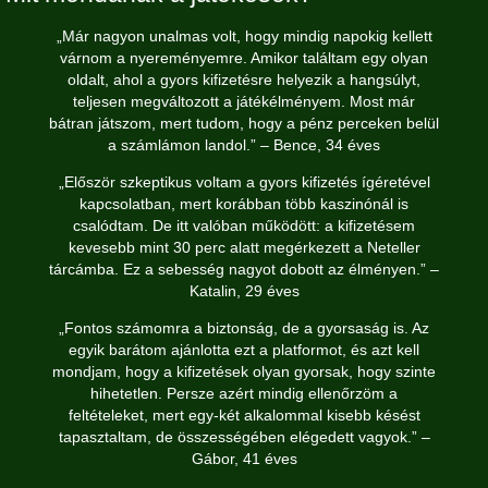
„Már nagyon unalmas volt, hogy mindig napokig kellett
várnom a nyereményemre. Amikor találtam egy olyan
oldalt, ahol a gyors kifizetésre helyezik a hangsúlyt,
teljesen megváltozott a játékélményem. Most már
bátran játszom, mert tudom, hogy a pénz perceken belül
a számlámon landol.” – Bence, 34 éves
„Először szkeptikus voltam a gyors kifizetés ígéretével
kapcsolatban, mert korábban több kaszinónál is
csalódtam. De itt valóban működött: a kifizetésem
kevesebb mint 30 perc alatt megérkezett a Neteller
tárcámba. Ez a sebesség nagyot dobott az élményen.” –
Katalin, 29 éves
„Fontos számomra a biztonság, de a gyorsaság is. Az
egyik barátom ajánlotta ezt a platformot, és azt kell
mondjam, hogy a kifizetések olyan gyorsak, hogy szinte
hihetetlen. Persze azért mindig ellenőrzöm a
feltételeket, mert egy-két alkalommal kisebb késést
tapasztaltam, de összességében elégedett vagyok.” –
Gábor, 41 éves